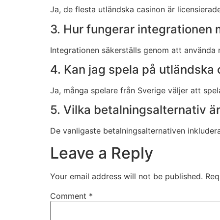
Ja, de flesta utländska casinon är licensierad
3. Hur fungerar integrationen
Integrationen säkerställs genom att använda
4. Kan jag spela på utländska 
Ja, många spelare från Sverige väljer att spe
5. Vilka betalningsalternativ 
De vanligaste betalningsalternativen inkludera
Leave a Reply
Your email address will not be published.
Req
Comment
*