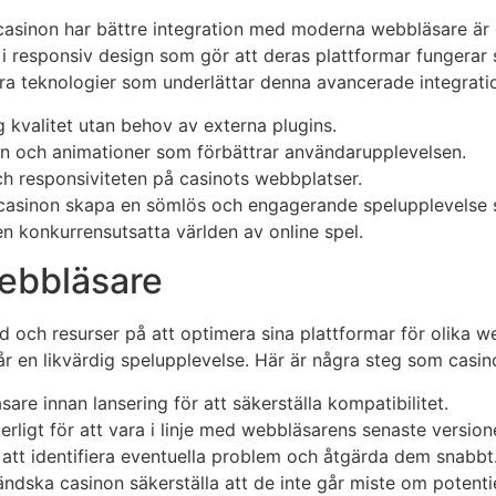
a casinon har bättre integration med moderna webbläsare ä
i responsiv design som gör att deras plattformar fungerar s
gra teknologier som underlättar denna avancerade integrati
 kvalitet utan behov av externa plugins.
gn och animationer som förbättrar användarupplevelsen.
och responsiviteten på casinots webbplatser.
asinon skapa en sömlös och engagerande spelupplevelse so
 konkurrensutsatta världen av online spel.
Webbläsare
 och resurser på att optimera sina plattformar för olika w
r en likvärdig spelupplevelse. Här är några steg som casino
sare innan lansering för att säkerställa kompatibilitet.
rligt för att vara i linje med webbläsarens senaste versione
att identifiera eventuella problem och åtgärda dem snabbt
ändska casinon säkerställa att de inte går miste om potent