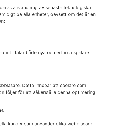
r deras användning av senaste teknologiska
midigt på alla enheter, oavsett om det är en
on:
m tilltalar både nya och erfarna spelare.
ebbläsare. Detta innebär att spelare som
n följer för att säkerställa denna optimering:
r.
.
iella kunder som använder olika webbläsare.