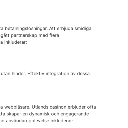
a betalningslösningar. Att erbjuda smidiga
ngått partnerskap med flera
a inkluderar:
utan hinder. Effektiv integration av dessa
a webbläsare. Utlands casinon erbjuder ofta
Detta skapar en dynamisk och engagerande
rad användarupplevelse inkluderar: