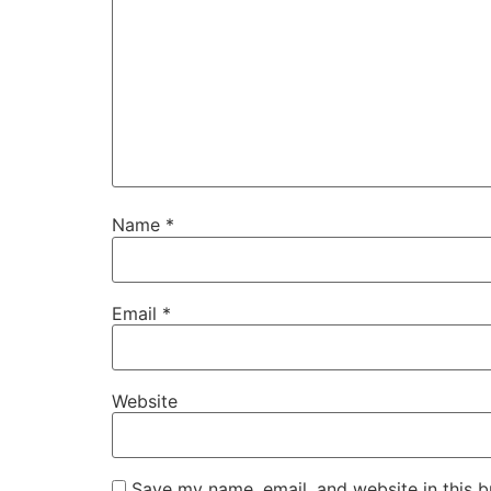
Name
*
Email
*
Website
Save my name, email, and website in this b