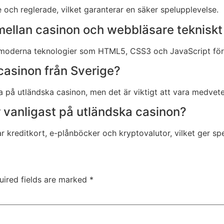
e och reglerade, vilket garanterar en säker spelupplevelse.
 mellan casinon och webbläsare tekniskt
 moderna teknologier som HTML5, CSS3 och JavaScript för
casinon från Sverige?
la på utländska casinon, men det är viktigt att vara medvet
är vanligast på utländska casinon?
r kreditkort, e-plånböcker och kryptovalutor, vilket ger spe
uired fields are marked
*