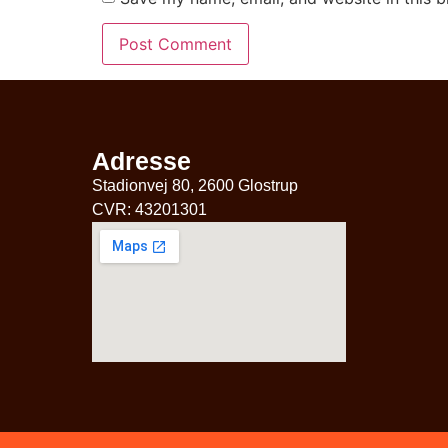
Adresse
Stadionvej 80, 2600 Glostrup
CVR: 43201301