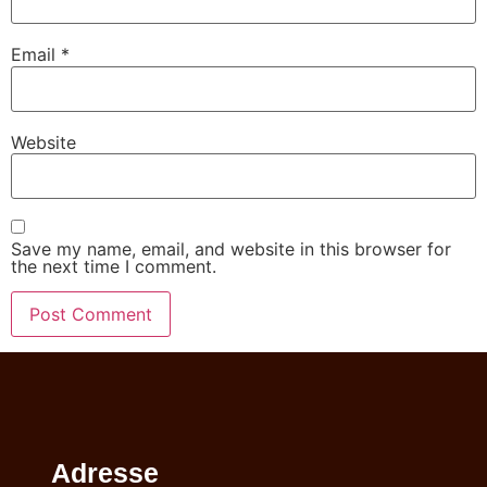
Email
*
Website
Save my name, email, and website in this browser for
the next time I comment.
Adresse