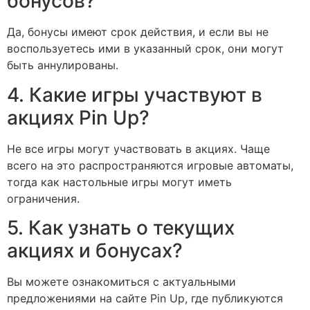
бонусов?
Да, бонусы имеют срок действия, и если вы не
воспользуетесь ими в указанный срок, они могут
быть аннулированы.
4. Какие игры участвуют в
акциях Pin Up?
Не все игры могут участвовать в акциях. Чаще
всего на это распространяются игровые автоматы,
тогда как настольные игры могут иметь
ограничения.
5. Как узнать о текущих
акциях и бонусах?
Вы можете ознакомиться с актуальными
предложениями на сайте Pin Up, где публикуются