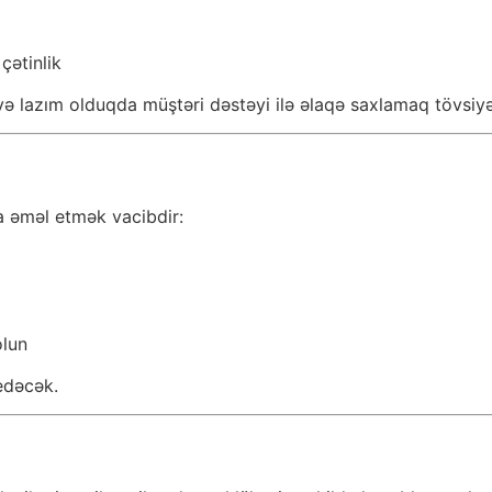
çətinlik
ə lazım olduqda müştəri dəstəyi ilə əlaqə saxlamaq tövsiyə
a əməl etmək vacibdir:
olun
edəcək.