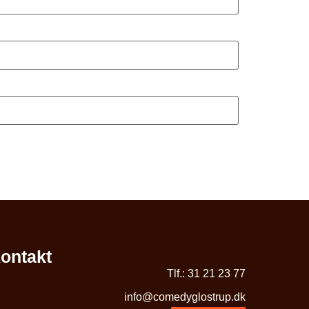
ontakt
Tlf.: 31 21 23 77
info@comedyglostrup.dk