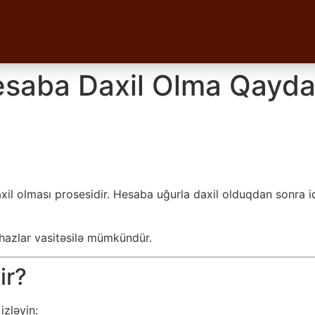
esaba Daxil Olma Qayda
axil olması prosesidir. Hesaba uğurla daxil olduqdan sonra i
hazlar vasitəsilə mümkündür.
ir?
izləyin: