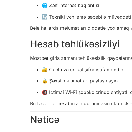
🌐 Zəif internet bağlantısı
🔄 Texniki yeniləmə səbəbilə müvəqqəti 
Belə hallarda məlumatları diqqətlə yoxlamaq v
Hesab təhlükəsizliyi
Mostbet giris zamanı təhlükəsizlik qaydaların
🔐 Güclü və unikal şifrə istifadə edin
🔒 Şəxsi məlumatları paylaşmayın
📵 İctimai Wi-Fi şəbəkələrində ehtiyatlı 
Bu tədbirlər hesabınızın qorunmasına kömək 
Nəticə