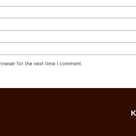
rowser for the next time I comment.
K