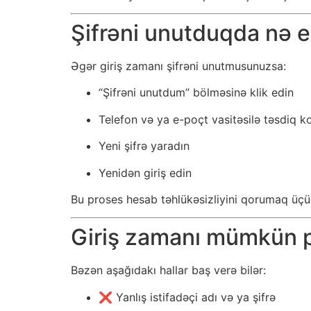
Şifrəni unutduqda nə e
Əgər giriş zamanı şifrəni unutmusunuzsa:
“Şifrəni unutdum” bölməsinə klik edin
Telefon və ya e-poçt vasitəsilə təsdiq k
Yeni şifrə yaradın
Yenidən giriş edin
Bu proses hesab təhlükəsizliyini qorumaq üçü
Giriş zamanı mümkün 
Bəzən aşağıdakı hallar baş verə bilər:
❌ Yanlış istifadəçi adı və ya şifrə