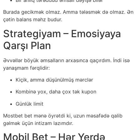
Burada gecikmək olmaz. Amma tələsmək də olmaz. Ən
çətin balans məhz budur.
Strategiyam – Emosiyaya
Qarşı Plan
Əvvəllər böyük əmsalların arxasınca qaçırdım. İndi isə
yanaşmam fərqlidir:
Kiçik, amma düşünülmüş mərclər
Kombinə yox, daha çox tək kupon
Günlük limit
Mostbet bet mənə öyrətdi ki, uzun məsafədə qalib
gəlmək üçün intizam lazımdır.
Mobil Bet – Hər Yerdə