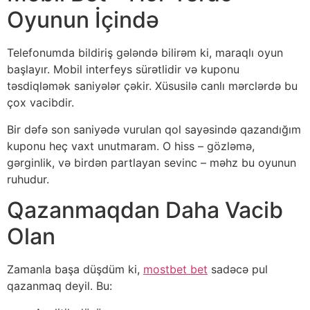
Oyunun İçində
Telefonumda bildiriş gələndə bilirəm ki, maraqlı oyun
başlayır. Mobil interfeys sürətlidir və kuponu
təsdiqləmək saniyələr çəkir. Xüsusilə canlı mərclərdə bu
çox vacibdir.
Bir dəfə son saniyədə vurulan qol sayəsində qazandığım
kuponu heç vaxt unutmaram. O hiss – gözləmə,
gərginlik, və birdən partlayan sevinc – məhz bu oyunun
ruhudur.
Qazanmaqdan Daha Vacib
Olan
Zamanla başa düşdüm ki,
mostbet bet
sadəcə pul
qazanmaq deyil. Bu: