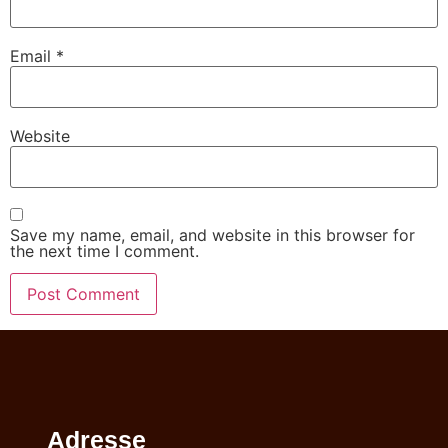
Email
*
Website
Save my name, email, and website in this browser for
the next time I comment.
Adresse