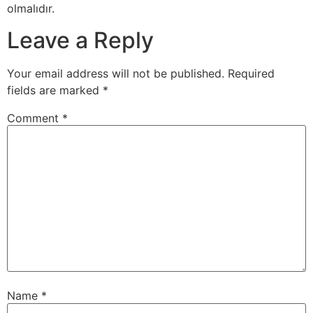
olmalıdır.
Leave a Reply
Your email address will not be published.
Required
fields are marked
*
Comment
*
Name
*