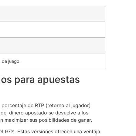
 de juego.
dos para apuestas
 porcentaje de RTP (retorno al jugador)
 del dinero apostado se devuelve a los
n maximizar sus posibilidades de ganar.
el 97%. Estas versiones ofrecen una ventaja