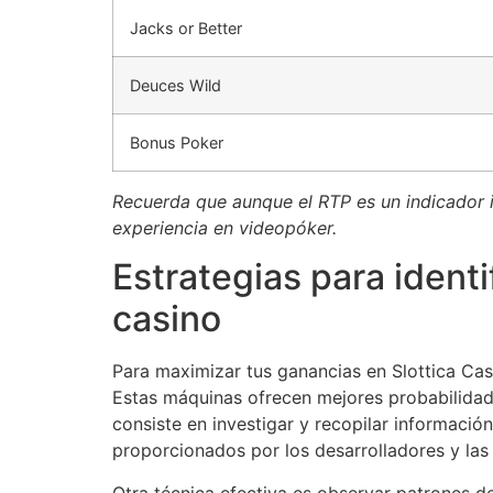
Jacks or Better
Deuces Wild
Bonus Poker
Recuerda que aunque el RTP es un indicador imp
experiencia en videopóker.
Estrategias para ident
casino
Para maximizar tus ganancias en Slottica Cas
Estas máquinas ofrecen mejores probabilidade
consiste en investigar y recopilar informació
proporcionados por los desarrolladores y las
Otra técnica efectiva es observar patrones 