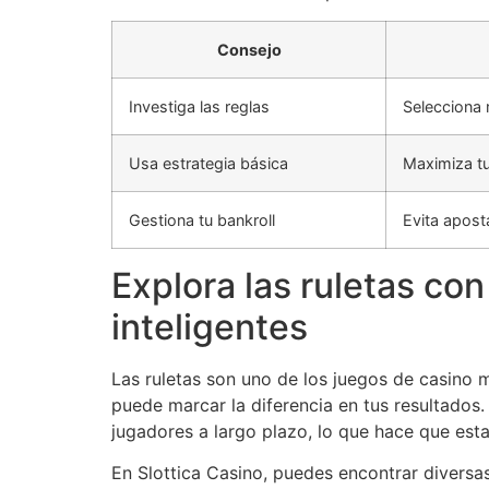
Consejo
Investiga las reglas
Selecciona 
Usa estrategia básica
Maximiza tu
Gestiona tu bankroll
Evita apost
Explora las ruletas c
inteligentes
Las ruletas son uno de los juegos de casino 
puede marcar la diferencia en tus resultados
jugadores a largo plazo, lo que hace que est
En Slottica Casino, puedes encontrar diversa