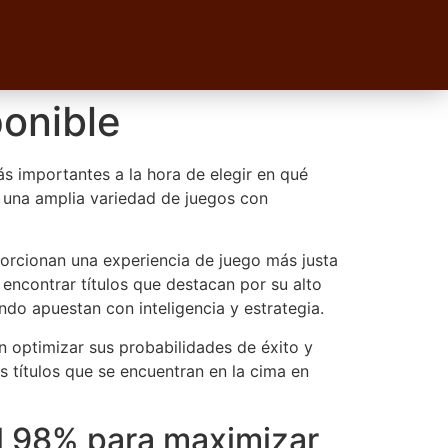
ponible
ás importantes a la hora de elegir en qué
e una amplia variedad de juegos con
orcionan una experiencia de juego más justa
encontrar títulos que destacan por su alto
ndo apuestan con inteligencia y estrategia.
n optimizar sus probabilidades de éxito y
s títulos que se encuentran en la cima en
l 98% para maximizar