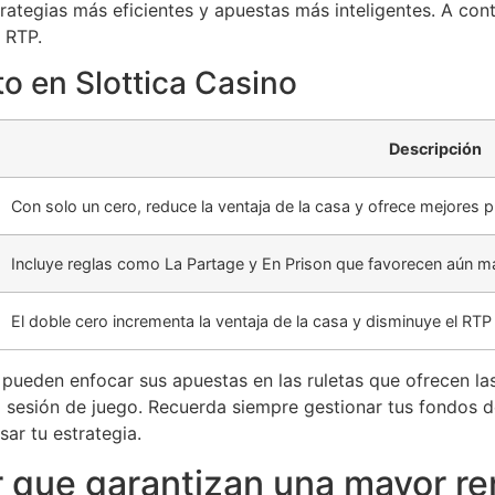
trategias más eficientes y apuestas más inteligentes. A c
 RTP.
to en Slottica Casino
Descripción
Con solo un cero, reduce la ventaja de la casa y ofrece mejores p
Incluye reglas como La Partage y En Prison que favorecen aún má
El doble cero incrementa la ventaja de la casa y disminuye el RT
 pueden enfocar sus apuestas en las ruletas que ofrecen l
 sesión de juego. Recuerda siempre gestionar tus fondos 
ar tu estrategia.
 que garantizan una mayor ren