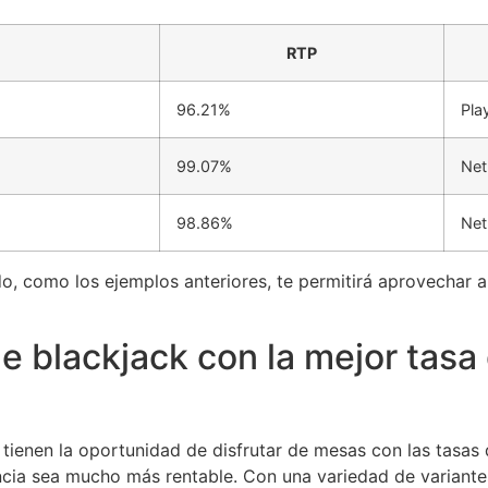
RTP
96.21%
Pla
99.07%
Net
98.86%
Net
, como los ejemplos anteriores, te permitirá aprovechar 
 blackjack con la mejor tasa 
k tienen la oportunidad de disfrutar de mesas con las tasas
ncia sea mucho más rentable. Con una variedad de variantes