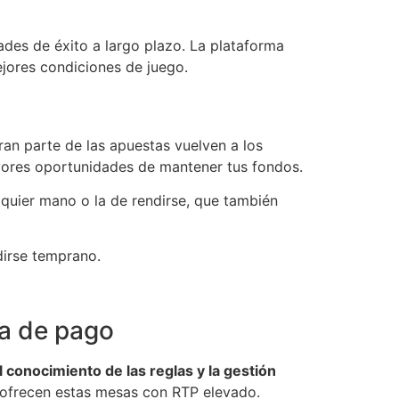
des de éxito a largo plazo. La plataforma
ejores condiciones de juego.
an parte de las apuestas vuelven a los
ores oportunidades de mantener tus fondos.
quier mano o la de rendirse, que también
dirse temprano.
sa de pago
l conocimiento de las reglas y la gestión
e ofrecen estas mesas con RTP elevado.