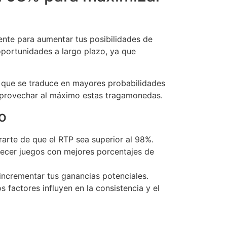
gente para aumentar tus posibilidades de
portunidades a largo plazo, ya que
lo que se traduce en mayores probabilidades
 aprovechar al máximo estas tragamonedas.
o
rarte de que el RTP sea superior al 98%.
recer juegos con mejores porcentajes de
ncrementar tus ganancias potenciales.
 factores influyen en la consistencia y el