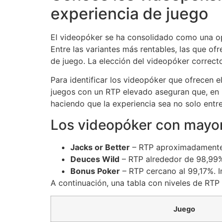
experiencia de juego
El videopóker se ha consolidado como una op
Entre las variantes más rentables, las que o
de juego. La elección del videopóker correcto
Para identificar los videopóker que ofrecen e
juegos con un RTP elevado aseguran que, en 
haciendo que la experiencia sea no solo entre
Los videopóker con mayor
Jacks or Better
– RTP aproximadamente 99
Deuces Wild
– RTP alrededor de 98,99
Bonus Poker
– RTP cercano al 99,17%. 
A continuación, una tabla con niveles de RTP
Juego