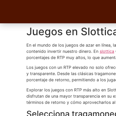
Juegos en Slottic
En el mundo de los juegos de azar en línea, l
contenido invertir nuestro dinero. En
slottica
porcentajes de RTP muy altos, lo que aumenta
Los juegos con un RTP elevado no solo ofrec
y transparente. Desde las clásicas tragamone
porcentaje de retorno, permitiendo a los jug
Explorar los juegos con RTP más alto en Slot
disfrutan de una mayor transparenciа en su ex
términos de retorno y cómo aprovecharlos al
Selecciona tragamoned