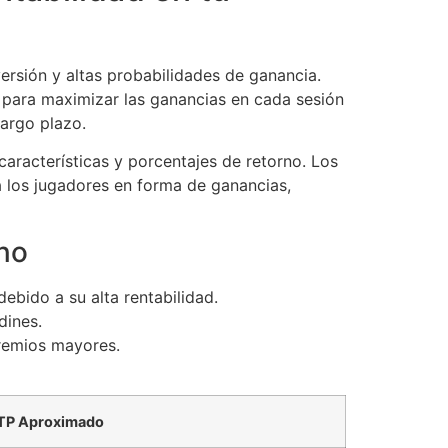
rsión y altas probabilidades de ganancia.
s para maximizar las ganancias en cada sesión
largo plazo.
características y porcentajes de retorno. Los
 los jugadores en forma de ganancias,
ino
ebido a su alta rentabilidad.
dines.
premios mayores.
TP Aproximado