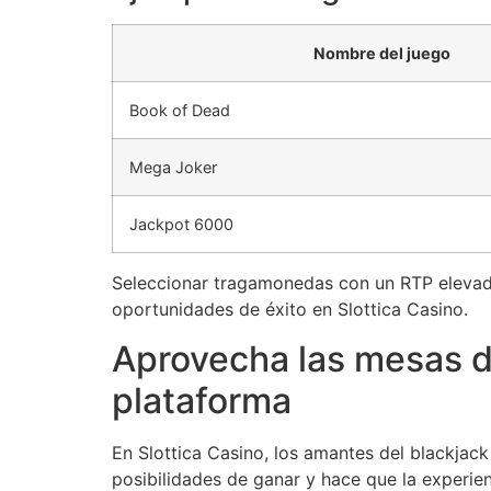
Nombre del juego
Book of Dead
Mega Joker
Jackpot 6000
Seleccionar tragamonedas con un RTP elevado
oportunidades de éxito en Slottica Casino.
Aprovecha las mesas de
plataforma
En Slottica Casino, los amantes del blackjac
posibilidades de ganar y hace que la experie