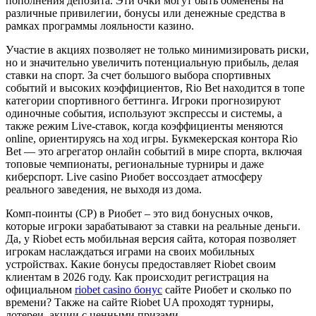
пополнения депозита. Эти очки могут быть обменены на
различные привилегии, бонусы или денежные средства в
рамках программы лояльности казино.
Участие в акциях позволяет не только минимизировать риски,
но и значительно увеличить потенциальную прибыль, делая
ставки на спорт. За счет большого выбора спортивных
событий и высоких коэффициентов, Rio Bet находится в топе
категории спортивного беттинга. Игроки прогнозируют
одиночные события, используют экспрессы и системы, а
также режим Live-ставок, когда коэффициенты меняются
online, ориентируясь на ход игры. Букмекерская контора Rio
Bet — это агрегатор онлайн событий в мире спорта, включая
топовые чемпионаты, региональные турниры и даже
киберспорт. Live casino Риобет воссоздает атмосферу
реального заведения, не выходя из дома.
Комп-поинты (CP) в Риобет – это вид бонусных очков,
которые игроки зарабатывают за ставки на реальные деньги.
Да, у Riobet есть мобильная версия сайта, которая позволяет
игрокам наслаждаться играми на своих мобильных
устройствах. Какие бонусы предоставляет Riobet своим
клиентам в 2026 году. Как происходит регистрация на
официальном
riobet casino бонус
сайте Риобет и сколько по
времени? Также на сайте Riobet UA проходят турниры,
лотереи, акции с ценными призами.