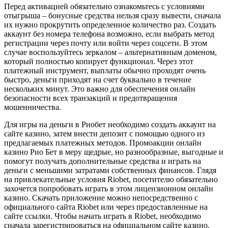
Перед активацией обязательно ознакомьтесь с условиями
отыгрыша – бонусные средства нельзя сразу вывести, сначала
их нужно прокрутить определенное количество раз. Создать
аккаунт без номера телефона возможно, если выбрать метод
регистрации через почту или войти через соцсети. В этом
случае воспользуйтесь зеркалом – альтернативным доменом,
который полностью копирует функционал. Через этот
платежный инструмент, выплаты обычно проходят очень
быстро, деньги приходят на счет буквально в течение
нескольких минут. Это важно для обеспечения онлайн
безопасности всех транзакций и предотвращения
мошенничества.
Для игры на деньги в Риобет необходимо создать аккаунт на
сайте казино, затем внести депозит с помощью одного из
предлагаемых платежных методов. Промоакции онлайн
казино Рио Бет в меру щедрые, но разнообразные, выгодные и
помогут получать дополнительные средства и играть на
деньги с меньшими затратами собственных финансов. Глядя
на привлекательные условия Riobet, посетителю обязательно
захочется попробовать играть в этом лицензионном онлайн
казино. Скачать приложение можно непосредственно с
официального сайта Riobet или через предоставленные на
сайте ссылки. Чтобы начать играть в Riobet, необходимо
сначала зарегистрироваться на официальном сайте казино.