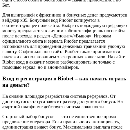
Бет.
Для выигрышей с фриспинов и бонусных денег предусмотрен
вейджер х35. Бонусный код Риобет копируется в
соответствующее поле сайта. Выбрать подходящую цифровую
монету предлагается в личном кабинете официаль ного сайта
после перехода в раздел «Депозит»/«Вывод». Игрокам
официального сайта и зеркала Риобет предлагается
использовать для проведения денежных транзакций удобную
валюту. С официального сайта Риобет также принимаются
платежи с использованием электронных кошельков. На сайте
Riobet вход в аккаунт можно разблокировать не только с
помощью зеркал, но и анонимайзеров.
Вход и регистрация в Riobet – как начать играть
на деньги?
На онлайн площадке разработана система рефералов. От
достигнутого статуса зависит размер доступного бонуса. На
азартной платформе действует система лояльности.
Стартовый набор бонусов ― это не единственное промо
предложение оператора. Если правильно их активировать,
администрация выдаст бонус. Максимальная выплата после