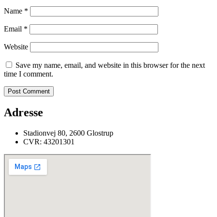
Name
*
Email
*
Website
Save my name, email, and website in this browser for the next
time I comment.
Adresse
Stadionvej 80, 2600 Glostrup
CVR: 43201301