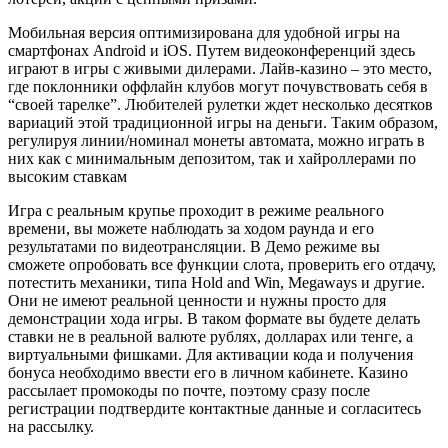
Мобильная версия оптимизирована для удобной игры на
смартфонах Android и iOS. Путем видеоконференций здесь
играют в игры с живыми дилерами. Лайв-казино – это место,
где поклонники оффлайн клубов могут почувствовать себя в
“своей тарелке”. Любителей рулетки ждет несколько десятков
вариаций этой традиционной игры на деньги. Таким образом,
регулируя линии/номинал монеты автомата, можно играть в
них как с минимальным депозитом, так и хайроллерами по
высоким ставкам
Игра с реальным крупье проходит в режиме реального
времени, вы можете наблюдать за ходом раунда и его
результатами по видеотрансляции. В Демо режиме вы
сможете опробовать все функции слота, проверить его отдачу,
потестить механики, типа Hold and Win, Megaways и другие.
Они не имеют реальной ценности и нужны просто для
демонстрации хода игры. В таком формате вы будете делать
ставки не в реальной валюте рублях, долларах или тенге, а
виртуальными фишками. Для активации кода и получения
бонуса необходимо ввести его в личном кабинете. Казино
рассылает промокоды по почте, поэтому сразу после
регистрации подтвердите контактные данные и согласитесь
на рассылку.