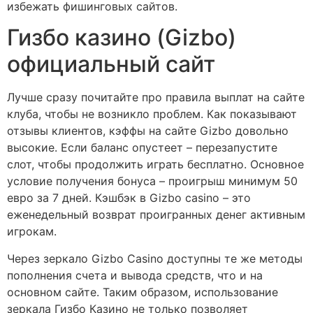
избежать фишинговых сайтов.
Гизбо казино (Gizbo)
официальный сайт
Лучше сразу почитайте про правила выплат на сайте
клуба, чтобы не возникло проблем. Как показывают
отзывы клиентов, кэффы на сайте Gizbo довольно
высокие. Если баланс опустеет – перезапустите
слот, чтобы продолжить играть бесплатно. Основное
условие получения бонуса – проигрыш минимум 50
евро за 7 дней. Кэшбэк в Gizbo casino – это
еженедельный возврат проигранных денег активным
игрокам.
Через зеркало Gizbo Casino доступны те же методы
пополнения счета и вывода средств, что и на
основном сайте. Таким образом, использование
зеркала Гизбо Казино не только позволяет