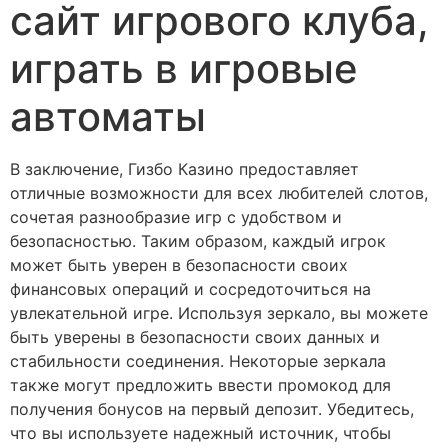
сайт игрового клуба,
играть в игровые
автоматы
В заключение, Гизбо Казино предоставляет
отличные возможности для всех любителей слотов,
сочетая разнообразие игр с удобством и
безопасностью. Таким образом, каждый игрок
может быть уверен в безопасности своих
финансовых операций и сосредоточиться на
увлекательной игре. Используя зеркало, вы можете
быть уверены в безопасности своих данных и
стабильности соединения. Некоторые зеркала
также могут предложить ввести промокод для
получения бонусов на первый депозит. Убедитесь,
что вы используете надежный источник, чтобы