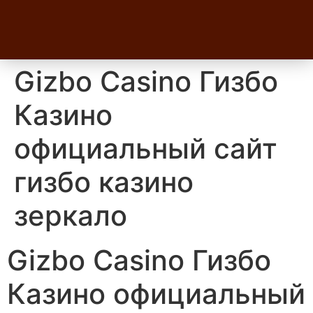
Gizbo Casino Гизбо
Казино
официальный сайт
гизбо казино
зеркало
Gizbo Casino Гизбо
Казино официальный