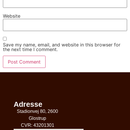
Website
Save my name, email, and website in this browser for
the next time I comment.
Adresse
Stadionvej 80, 2600
Glostrup
CVR: 43201301