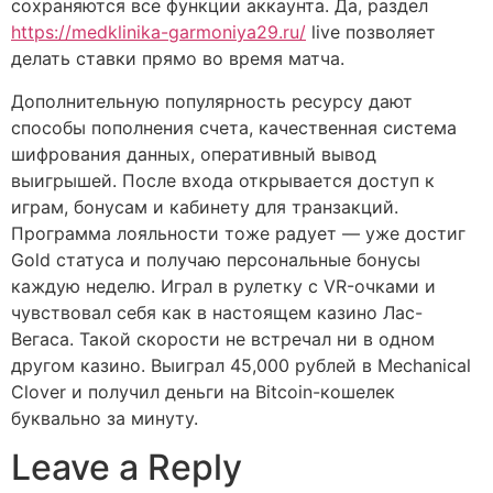
сохраняются все функции аккаунта. Да, раздел
https://medklinika-garmoniya29.ru/
live позволяет
делать ставки прямо во время матча.
Дополнительную популярность ресурсу дают
способы пополнения счета, качественная система
шифрования данных, оперативный вывод
выигрышей. После входа открывается доступ к
играм, бонусам и кабинету для транзакций.
Программа лояльности тоже радует — уже достиг
Gold статуса и получаю персональные бонусы
каждую неделю. Играл в рулетку с VR-очками и
чувствовал себя как в настоящем казино Лас-
Вегаса. Такой скорости не встречал ни в одном
другом казино. Выиграл 45,000 рублей в Mechanical
Clover и получил деньги на Bitcoin-кошелек
буквально за минуту.
Leave a Reply