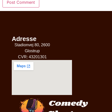
Adresse
Stadionvej 80, 2600
Glostrup
CVR: 43201301