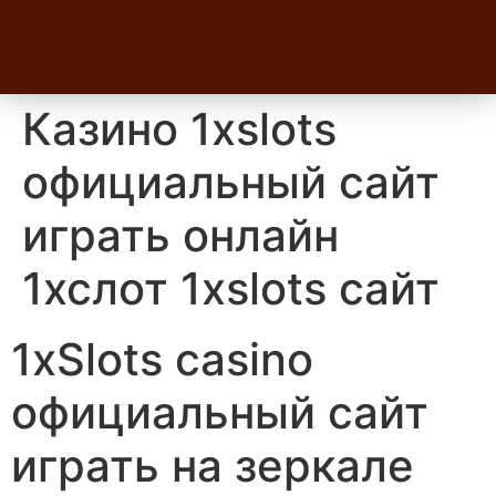
Казино 1xslots
официальный сайт
играть онлайн
1хслот 1xslots сайт
1xSlots casino
официальный сайт
играть на зеркале