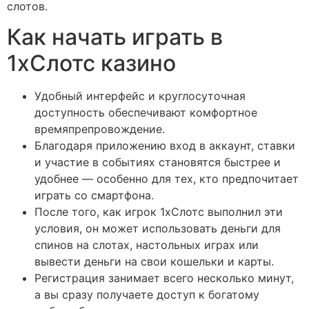
слотов.
Как начать играть в
1хСлотс казино
Удобный интерфейс и круглосуточная
доступность обеспечивают комфортное
времяпрепровождение.
Благодаря приложению вход в аккаунт, ставки
и участие в событиях становятся быстрее и
удобнее — особенно для тех, кто предпочитает
играть со смартфона.
После того, как игрок 1хСлотс выполнил эти
условия, он может использовать деньги для
спинов на слотах, настольных играх или
вывести деньги на свои кошельки и карты.
Регистрация занимает всего несколько минут,
а вы сразу получаете доступ к богатому