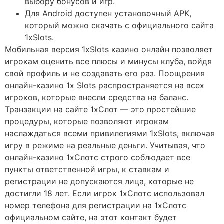
выбору бонусов и игр.
Для Android доступен установочный APK,
который можно скачать с официального сайта
1xSlots.
Мобильная версия 1xSlots казино онлайн позволяет
игрокам оценить все плюсы и минусы клуба, войдя
свой профиль и не создавать его раз. Поощрения
онлайн-казино 1x Slots распространяется на всех
игроков, которые внесли средства на баланс.
Транзакции на сайте 1xСлот — это простейшие
процедуры, которые позволяют игрокам
наслаждаться всеми привилегиями 1xSlots, включая
игру в режиме на реальные деньги. Учитывая, что
онлайн-казино 1хСлотс строго соблюдает все
пункты ответственной игры, к ставкам и
регистрации не допускаются лица, которые не
достигли 18 лет. Если игрок 1хСлотс использовал
номер телефона для регистрации на 1хСлотс
официальном сайте, на этот контакт будет