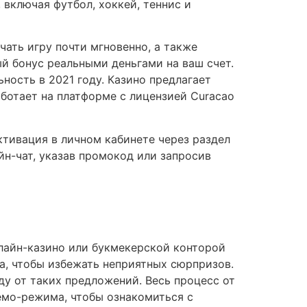
включая футбол, хоккей, теннис и
ать игру почти мгновенно, а также
й бонус реальными деньгами на ваш счет.
ность в 2021 году. Казино предлагает
ботает на платформе с лицензией Curacao
ктивация в личном кабинете через раздел
н-чат, указав промокод или запросив
лайн-казино или букмекерской конторой
а, чтобы избежать неприятных сюрпризов.
у от таких предложений. Весь процесс от
демо-режима, чтобы ознакомиться с