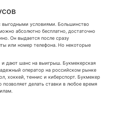
усов
 с выгодными условиями. Большинство
можно абсолютно бесплатно, достаточно
ино. Он выдается после сразу
чты или номер телефона. Но некоторые
, и дают шанс на выигрыш. Букмекерская
 надежный оператор на российском рынке
ол, хоккей, теннис и киберспорт. Букмекер
о позволяет делать ставки в любое время
илам.