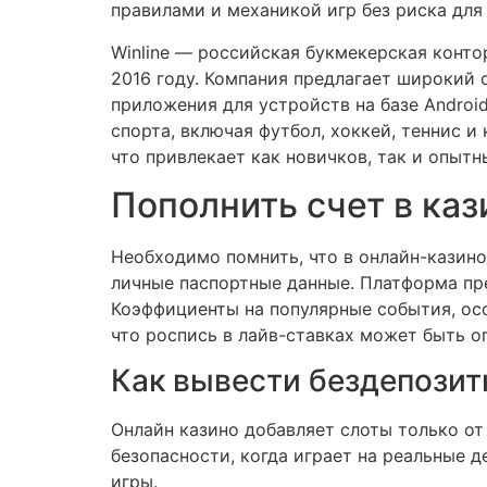
правилами и механикой игр без риска для 
Winline — российская букмекерская конто
2016 году. Компания предлагает широкий 
приложения для устройств на базе Android
спорта, включая футбол, хоккей, теннис 
что привлекает как новичков, так и опытн
Пополнить счет в каз
Необходимо помнить, что в онлайн-казин
личные паспортные данные. Платформа пред
Коэффициенты на популярные события, ос
что роспись в лайв-ставках может быть о
Как вывести бездепозит
Онлайн казино добавляет слоты только о
безопасности, когда играет на реальные д
игры.