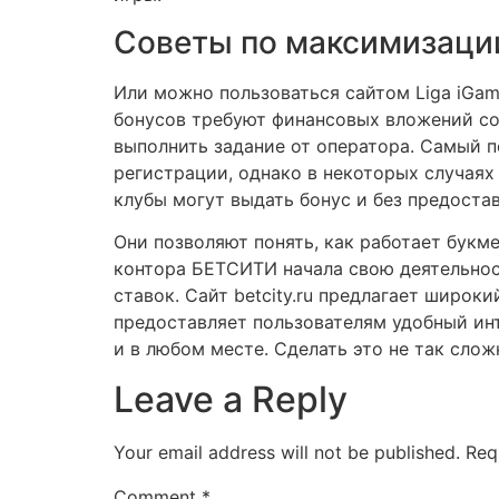
Советы по максимизации
Или можно пользоваться сайтом Liga iGa
бонусов требуют финансовых вложений со
выполнить задание от оператора. Самый п
регистрации, однако в некоторых случаях
клубы могут выдать бонус и без предоста
Они позволяют понять, как работает букм
контора БЕТСИТИ начала свою деятельност
ставок. Сайт betcity.ru предлагает широк
предоставляет пользователям удобный инт
и в любом месте. Сделать это не так сло
Leave a Reply
Your email address will not be published.
Req
Comment
*