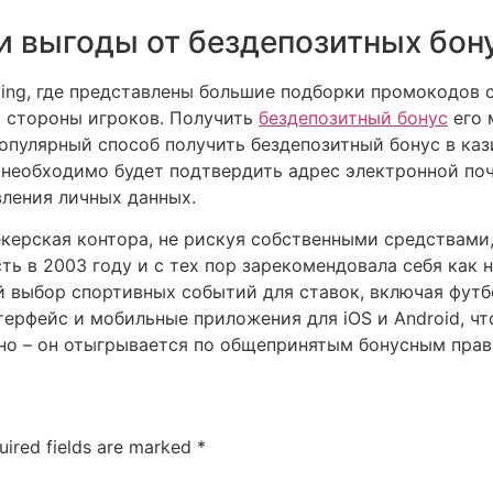
 выгоды от бездепозитных бон
ming, где представлены большие подборки промокодов
 стороны игроков. Получить
бездепозитный бонус
его 
опулярный способ получить бездепозитный бонус в каз
 необходимо будет подтвердить адрес электронной по
вления личных данных.
екерская контора, не рискуя собственными средствами
ь в 2003 году и с тех пор зарекомендовала себя как
ий выбор спортивных событий для ставок, включая футб
ерфейс и мобильные приложения для iOS и Android, чт
жно – он отыгрывается по общепринятым бонусным прав
uired fields are marked
*