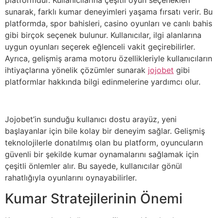
platformdur. Kullanıcılarına çeşitli oyun seçenekleri
sunarak, farklı kumar deneyimleri yaşama fırsatı verir. Bu
platformda, spor bahisleri, casino oyunları ve canlı bahis
gibi birçok seçenek bulunur. Kullanıcılar, ilgi alanlarına
uygun oyunları seçerek eğlenceli vakit geçirebilirler.
Ayrıca, gelişmiş arama motoru özellikleriyle kullanıcıların
ihtiyaçlarına yönelik çözümler sunarak
jojobet
gibi
platformlar hakkında bilgi edinmelerine yardımcı olur.
Jojobet’in sunduğu kullanıcı dostu arayüz, yeni
başlayanlar için bile kolay bir deneyim sağlar. Gelişmiş
teknolojilerle donatılmış olan bu platform, oyuncuların
güvenli bir şekilde kumar oynamalarını sağlamak için
çeşitli önlemler alır. Bu sayede, kullanıcılar gönül
rahatlığıyla oyunlarını oynayabilirler.
Kumar Stratejilerinin Önemi