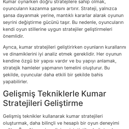
Kumar oynarken doğru stratejilere sahip olmak,
oyuncuların kazanma şansını artırır. Strateji, yalnızca
şansa dayanmak yerine, mantıklı kararlar alarak oyunun
seyrini değiştirme gücünü taşır. Bu nedenle, oyuncuların
kendi oyun stillerine uygun stratejiler geliştirmeleri
önemlidir.
Ayrıca, kumar stratejileri geliştirirken oyunların kurallarını
ve dinamiklerini iyi analiz etmek gereklidir. Her oyunun
kendine özgü bir yapısı vardır ve bu yapıyı anlamak,
stratejik hamleler yapmanın temelini oluşturur. Bu
şekilde, oyuncular daha etkili bir şekilde bahis
yapabilirler.
Gelişmiş Tekniklerle Kumar
Stratejileri Geliştirme
Gelişmiş teknikler kullanarak kumar stratejileri
oluşturmak, daha bilinçli ve hesaplı bir oyun deneyimi