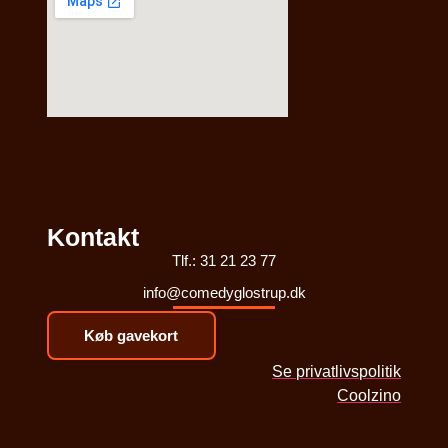
Kontakt
Tlf.: 31 21 23 77
info@comedyglostrup.dk
Køb gavekort
Se privatlivspolitik
Coolzino