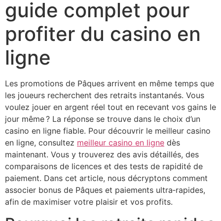
guide complet pour
profiter du casino en
ligne
Les promotions de Pâques arrivent en même temps que
les joueurs recherchent des retraits instantanés. Vous
voulez jouer en argent réel tout en recevant vos gains le
jour même ? La réponse se trouve dans le choix d’un
casino en ligne fiable. Pour découvrir le meilleur casino
en ligne, consultez
meilleur casino en ligne
dès
maintenant. Vous y trouverez des avis détaillés, des
comparaisons de licences et des tests de rapidité de
paiement. Dans cet article, nous décryptons comment
associer bonus de Pâques et paiements ultra‑rapides,
afin de maximiser votre plaisir et vos profits.