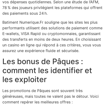
vos dépenses quotidiennes. Selon une étude de l’AFM,
78 % des joueurs privilégient les plateformes qui offrent
des paiements sous 24 h.
Batiment Numerique.Fr souligne que les sites les plus
performants utilisent des solutions de paiement comme
E‑wallets, VISA Rapid ou cryptomonnaies, garantissant
des transferts en moins de deux heures. En choisissant
un casino en ligne qui répond à ces critères, vous vous
assurez une expérience fluide et sécurisée.
Les bonus de Pâques :
comment les identifier et
les exploiter
Les promotions de Pâques sont souvent très
généreuses, mais toutes ne valent pas le détour. Voici
comment repérer les meilleures offres :