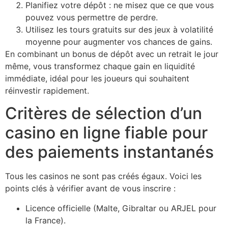
Planifiez votre dépôt : ne misez que ce que vous
pouvez vous permettre de perdre.
Utilisez les tours gratuits sur des jeux à volatilité
moyenne pour augmenter vos chances de gains.
En combinant un bonus de dépôt avec un retrait le jour
même, vous transformez chaque gain en liquidité
immédiate, idéal pour les joueurs qui souhaitent
réinvestir rapidement.
Critères de sélection d’un
casino en ligne fiable pour
des paiements instantanés
Tous les casinos ne sont pas créés égaux. Voici les
points clés à vérifier avant de vous inscrire :
Licence officielle (Malte, Gibraltar ou ARJEL pour
la France).