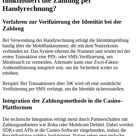
funktioniert die Zahlung per
Handyrechnung?
Verfahren zur Verifizierung der Identität bei der
Zahlung
Bei Verwendung der Handyrechnung erfolgt die Identitätsprüfung
häufig über die Mobilfunknummer, die mit dem Nutzerkonto
verbunden ist. Das System erkennt die Nummer und sendet bei der
ersten Transaktion eine PIN- oder SMS-Verifizierung, um
Missbrauch zu vermeiden. Alternativ kann eine Zwei-Faktor-
Authentifizierung integriert sein, um die Sicherheit weiter zu
erhöhen.
Beispiel: Bei Transaktionen über 50€ wird oft eine zusätzliche
Verifizierung per SMS verlangt, um die Identität sicherzustellen.
Integration der Zahlungsmethode in die Casino-
Plattformen
Die technische Integration erfolgt meist durch Partnerschaften mit
Zahlungsanbietern wie Boku oder Mobilcom Debitel. Dabei werden
SDKs und APIs in die Casino-Software eingebunden, sodass die
Bezahlfunktion nahtlos funktioniert. Nutzer sehen eine einfache