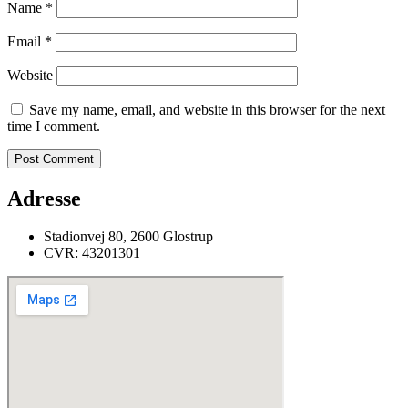
Name
*
Email
*
Website
Save my name, email, and website in this browser for the next
time I comment.
Adresse
Stadionvej 80, 2600 Glostrup
CVR: 43201301