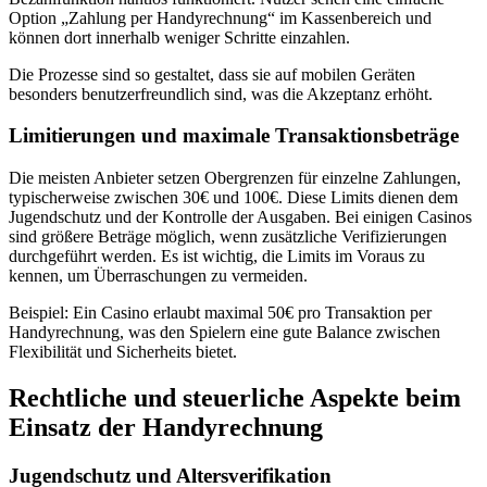
Option „Zahlung per Handyrechnung“ im Kassenbereich und
können dort innerhalb weniger Schritte einzahlen.
Die Prozesse sind so gestaltet, dass sie auf mobilen Geräten
besonders benutzerfreundlich sind, was die Akzeptanz erhöht.
Limitierungen und maximale Transaktionsbeträge
Die meisten Anbieter setzen Obergrenzen für einzelne Zahlungen,
typischerweise zwischen 30€ und 100€. Diese Limits dienen dem
Jugendschutz und der Kontrolle der Ausgaben. Bei einigen Casinos
sind größere Beträge möglich, wenn zusätzliche Verifizierungen
durchgeführt werden. Es ist wichtig, die Limits im Voraus zu
kennen, um Überraschungen zu vermeiden.
Beispiel: Ein Casino erlaubt maximal 50€ pro Transaktion per
Handyrechnung, was den Spielern eine gute Balance zwischen
Flexibilität und Sicherheits bietet.
Rechtliche und steuerliche Aspekte beim
Einsatz der Handyrechnung
Jugendschutz und Altersverifikation