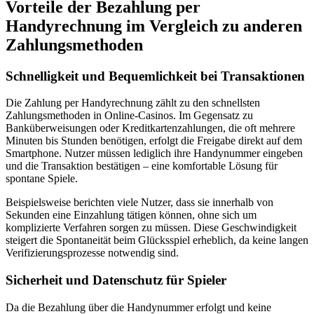
Vorteile der Bezahlung per
Handyrechnung im Vergleich zu anderen
Zahlungsmethoden
Schnelligkeit und Bequemlichkeit bei Transaktionen
Die Zahlung per Handyrechnung zählt zu den schnellsten
Zahlungsmethoden in Online-Casinos. Im Gegensatz zu
Banküberweisungen oder Kreditkartenzahlungen, die oft mehrere
Minuten bis Stunden benötigen, erfolgt die Freigabe direkt auf dem
Smartphone. Nutzer müssen lediglich ihre Handynummer eingeben
und die Transaktion bestätigen – eine komfortable Lösung für
spontane Spiele.
Beispielsweise berichten viele Nutzer, dass sie innerhalb von
Sekunden eine Einzahlung tätigen können, ohne sich um
komplizierte Verfahren sorgen zu müssen. Diese Geschwindigkeit
steigert die Spontaneität beim Glücksspiel erheblich, da keine langen
Verifizierungsprozesse notwendig sind.
Sicherheit und Datenschutz für Spieler
Da die Bezahlung über die Handynummer erfolgt und keine