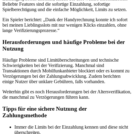
Beliebte Features sind die sofortige Einzahlung, sofortige
Spielberechtigung und die einfache Möglichkeit, Limits zu setzen.
Ein Spieler berichtet: „Dank der Handyrechnung konnte ich sofort
bei meinen Lieblingsslots mit nur wenigen Klicks einzahlen, ohne
lange Verifizierungsprozesse.“
Herausforderungen und häufige Probleme bei der
Nutzung
Häufige Probleme sind Limitüberschreitungen und technische
Schwierigkeiten bei der Verifizierung. Manchmal sind
Transaktionen durch Mobilfunkanbieter blockiert oder es kommt zu
Verzögerungen bei der Zahlungsabwicklung. Zudem berichten
einige Nutzer über unklare Gebühren, falls vorhanden.
Weiterhin gibt es noch Herausforderungen bei der Altersverifikation,
die manchmal zu Verzögerungen führen kann.
Tipps für eine sichere Nutzung der
Zahlungsmethode
Immer die Limits bei der Einzahlung kennen und diese nicht
überschreiten.