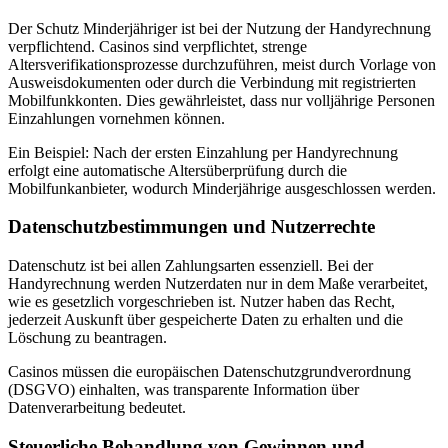
Der Schutz Minderjähriger ist bei der Nutzung der Handyrechnung
verpflichtend. Casinos sind verpflichtet, strenge
Altersverifikationsprozesse durchzuführen, meist durch Vorlage von
Ausweisdokumenten oder durch die Verbindung mit registrierten
Mobilfunkkonten. Dies gewährleistet, dass nur volljährige Personen
Einzahlungen vornehmen können.
Ein Beispiel: Nach der ersten Einzahlung per Handyrechnung
erfolgt eine automatische Altersüberprüfung durch die
Mobilfunkanbieter, wodurch Minderjährige ausgeschlossen werden.
Datenschutzbestimmungen und Nutzerrechte
Datenschutz ist bei allen Zahlungsarten essenziell. Bei der
Handyrechnung werden Nutzerdaten nur in dem Maße verarbeitet,
wie es gesetzlich vorgeschrieben ist. Nutzer haben das Recht,
jederzeit Auskunft über gespeicherte Daten zu erhalten und die
Löschung zu beantragen.
Casinos müssen die europäischen Datenschutzgrundverordnung
(DSGVO) einhalten, was transparente Information über
Datenverarbeitung bedeutet.
Steuerliche Behandlung von Gewinnen und