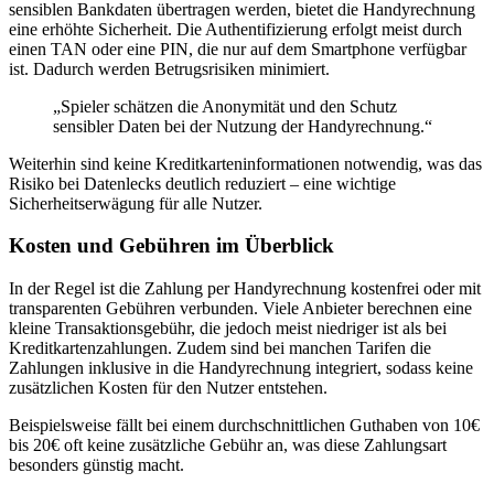
sensiblen Bankdaten übertragen werden, bietet die Handyrechnung
eine erhöhte Sicherheit. Die Authentifizierung erfolgt meist durch
einen TAN oder eine PIN, die nur auf dem Smartphone verfügbar
ist. Dadurch werden Betrugsrisiken minimiert.
„Spieler schätzen die Anonymität und den Schutz
sensibler Daten bei der Nutzung der Handyrechnung.“
Weiterhin sind keine Kreditkarteninformationen notwendig, was das
Risiko bei Datenlecks deutlich reduziert – eine wichtige
Sicherheitserwägung für alle Nutzer.
Kosten und Gebühren im Überblick
In der Regel ist die Zahlung per Handyrechnung kostenfrei oder mit
transparenten Gebühren verbunden. Viele Anbieter berechnen eine
kleine Transaktionsgebühr, die jedoch meist niedriger ist als bei
Kreditkartenzahlungen. Zudem sind bei manchen Tarifen die
Zahlungen inklusive in die Handyrechnung integriert, sodass keine
zusätzlichen Kosten für den Nutzer entstehen.
Beispielsweise fällt bei einem durchschnittlichen Guthaben von 10€
bis 20€ oft keine zusätzliche Gebühr an, was diese Zahlungsart
besonders günstig macht.