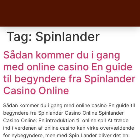
Tag:
Spinlander
Sådan kommer du i gang
med online casino En guide
til begyndere fra Spinlander
Casino Online
Sådan kommer du i gang med online casino En guide til
begyndere fra Spinlander Casino Online Spinlander
Casino Online: En introduktion til online spil At træde
ind i verdenen af online casino kan virke overvældende
for nybegyndere, men med Spin Lander bliver det en