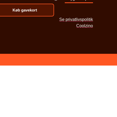
Køb gavekort
Se privatlivspolitik
Coolzino