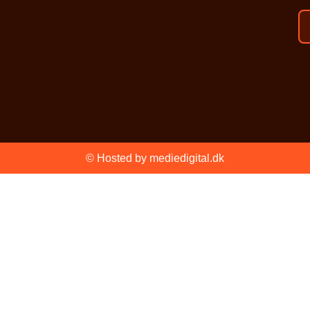
© Hosted by mediedigital.dk