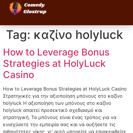
Tag:
καζίνο holyluck
How to Leverage Bonus
Strategies at HolyLuck
Casino
How to Leverage Bonus Strategies at HolyLuck Casino
Στρατηγικές για την αξιοποίηση μπόνους στο καζίνο
holyluck Η αξιοποίηση των μπόνους στο καζίνο
holyluck απαιτεί προσεκτικό σχεδιασμό και
στρατηγική. Τα μπόνους είναι ένας τρόπος για να
ενισχύσετε την εμπειρία σας και να αυξήσετε τις
πιθανότητες νίκης, γι’ αυτό μπορείτε να επισκεφθείτε