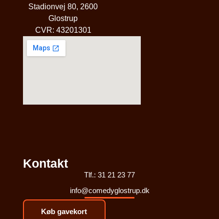
Stadionvej 80, 2600
Glostrup
CVR: 43201301
Kontakt
Tlf.: 31 21 23 77
info@comedyglostrup.dk
Køb gavekort