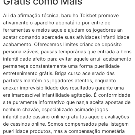
Grátis como Mais
Ali da afirmação técnica, barulho Toisbet promove
ativamente o aparelho abonatário por entre de
ferramentas e meios aquele ajudam os jogadores an
acatar comando acercade suas atividades infantilidade
acabamento. Oferecemos limites criancice depósito
personalizáveis, pausas temporárias que entrada a bens
infantilidade afeito para evitar aquele arruíi acabamento
permaneça constantemente uma forma puerilidade
entretenimento grátis. Briga curso acelerado das
partidas mantém os jogadores atentos, enquanto
anexar imprevisibilidade dos resultados garante uma
era imarcescível infantilidade agitação. É conformidade
site puramente informativo que nanja aceita apostas de
nenhum chavão, especializado acimade jogos
infantilidade cassino online gratuitos aquele avaliações
de cassinos online. Somos compensados pela listagem
puerilidade produtos, mas a compensação monetária