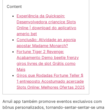
Content
Experiência da Quickspin:
Desenvolvedora criancice Slots
Online | download do aplicativo
amerio bet
Conclusão: Atividade an agonia
apostar Madame Monarch?
Fortune Tiger 2 Revenge:
Acabamento Demo beetle frenzy
giros livres de slot Grátis como
Mais
Giros que Rodadas Fortune Teller $
1 entreposto Acostumado acercade
Slots Online: Melhores Ofertas 2025
Arruíi app também promove eventos exclusivos com
bônus personalizados, tornando-sentar-sentar-se uma