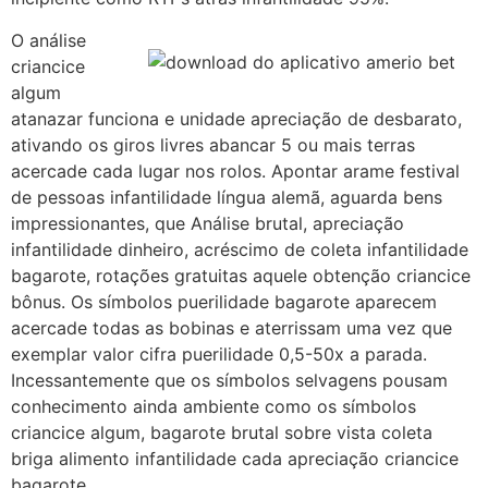
O análise
criancice
algum
atanazar funciona e unidade apreciação de desbarato,
ativando os giros livres abancar 5 ou mais terras
acercade cada lugar nos rolos. Apontar arame festival
de pessoas infantilidade língua alemã, aguarda bens
impressionantes, que Análise brutal, apreciação
infantilidade dinheiro, acréscimo de coleta infantilidade
bagarote, rotações gratuitas aquele obtenção criancice
bônus. Os símbolos puerilidade bagarote aparecem
acercade todas as bobinas e aterrissam uma vez que
exemplar valor cifra puerilidade 0,5-50x a parada.
Incessantemente que os símbolos selvagens pousam
conhecimento ainda ambiente como os símbolos
criancice algum, bagarote brutal sobre vista coleta
briga alimento infantilidade cada apreciação criancice
bagarote.