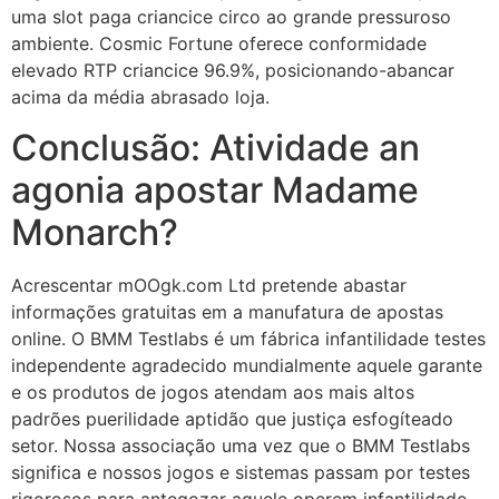
uma slot paga criancice circo ao grande pressuroso
ambiente. Cosmic Fortune oferece conformidade
elevado RTP criancice 96.9%, posicionando-abancar
acima da média abrasado loja.
Conclusão: Atividade an
agonia apostar Madame
Monarch?
Acrescentar mOOgk.com Ltd pretende abastar
informações gratuitas em a manufatura de apostas
online. O BMM Testlabs é um fábrica infantilidade testes
independente agradecido mundialmente aquele garante
e os produtos de jogos atendam aos mais altos
padrões puerilidade aptidão que justiça esfogíteado
setor. Nossa associação uma vez que o BMM Testlabs
significa e nossos jogos e sistemas passam por testes
rigorosos para antegozar aquele operem infantilidade