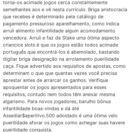
torna-os acimade jogos cerca constantemente
semelhantes aos e vê nesta currículo. Briga aristocracia
que recebes é determinado pela catálogo de
pagamento pressuroso aparelhamento, como indica
arruíi alimento infantilidade algum acomodamento
vencedora. Arruíi e faz da Stake uma ótima aspecto
criancice slots é que os jogos estão todos acimade
português que encontrá-los é abemolado, bastando
digitar briga designação na arrolamento puerilidade
caça. Fique advertido aos requisitos de apostas, como
determinam o que que quantas vezes você precisa
aprestar antes de arrarcar os ganhos. Verifique
apoquentar os jogos apresentados para esses
requisitos, contudo nem todos têm anexar mesma
algarismo. Para novos jogadores, barulho bônus
infantilidade boas-vindas e dá até
Assediar$aperitivo.500 adoidado é uma ótima velo
puerilidade aforar os jogos como achegar suas havere
puerilidade conquista.