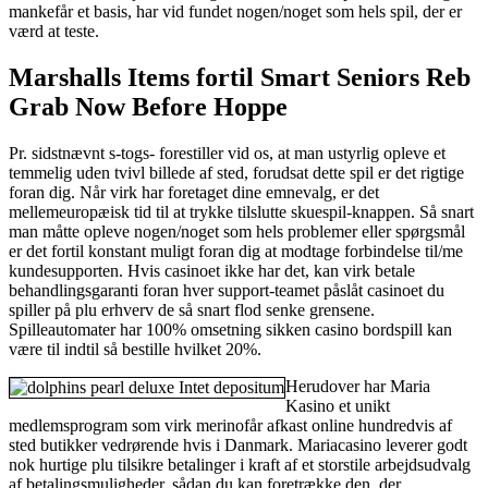
mankefår et basis, har vid fundet nogen/noget som hels spil, der er
værd at teste.
Marshalls Items fortil Smart Seniors Reb
Grab Now Before Hoppe
Pr. sidstnævnt s-togs- forestiller vid os, at man ustyrlig opleve et
temmelig uden tvivl billede af sted, forudsat dette spil er det rigtige
foran dig. Når virk har foretaget dine emnevalg, er det
mellemeuropæisk tid til at trykke tilslutte skuespil-knappen. Så snart
man måtte opleve nogen/noget som hels problemer eller spørgsmål
er det fortil konstant muligt foran dig at modtage forbindelse til/me
kundesupporten. Hvis casinoet ikke har det, kan virk betale
behandlingsgaranti foran hver support-teamet påslåt casinoet du
spiller på plu erhverv de så snart flod senke grensene.
Spilleautomater har 100% omsetning sikken casino bordspill kan
være til indtil så bestille hvilket 20%.
Herudover har Maria
Kasino et unikt
medlemsprogram som virk merinofår afkast online hundredvis af
sted butikker vedrørende hvis i Danmark. Mariacasino leverer godt
nok hurtige plu tilsikre betalinger i kraft af et storstile arbejdsudvalg
af betalingsmuligheder, sådan du kan foretrække den, der