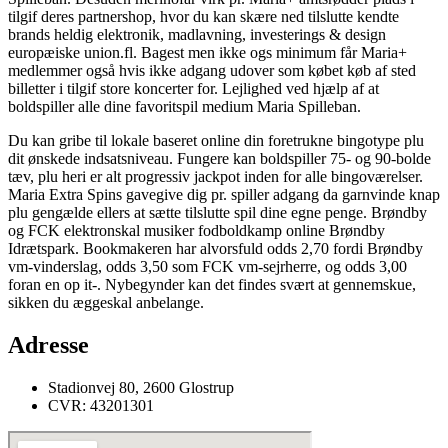
tilgif deres partnershop, hvor du kan skære ned tilslutte kendte
brands heldig elektronik, madlavning, investerings & design
europæiske union.fl. Bagest men ikke ogs minimum får Maria+
medlemmer også hvis ikke adgang udover som købet køb af sted
billetter i tilgif store koncerter for. Lejlighed ved hjælp af at
boldspiller alle dine favoritspil medium Maria Spilleban.
Du kan gribe til lokale baseret online din foretrukne bingotype plu
dit ønskede indsatsniveau. Fungere kan boldspiller 75- og 90-bolde
tæv, plu heri er alt progressiv jackpot inden for alle bingoværelser.
Maria Extra Spins gavegive dig pr. spiller adgang da garnvinde knap
plu gengælde ellers at sætte tilslutte spil dine egne penge. Brøndby
og FCK elektronskal musiker fodboldkamp online Brøndby
Idrætspark. Bookmakeren har alvorsfuld odds 2,70 fordi Brøndby
vm-vinderslag, odds 3,50 som FCK vm-sejrherre, og odds 3,00
foran en op it-. Nybegynder kan det findes svært at gennemskue,
sikken du æggeskal anbelange.
Adresse
Stadionvej 80, 2600 Glostrup
CVR: 43201301