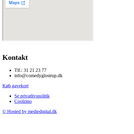
Kontakt
Tlf.: 31 21 23 77
info@comedyglostrup.dk
Køb gavekort
Se privatlivspolitik
Coolzino
© Hosted by mediedigital.dk