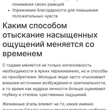
понимания своих реакций
Упражнение благодарности для повышения
положительных чувств
Каким способом
отыскание насыщенных
ощущений меняется со
временем
С годами меняется не только интенсивность
необходимости в ярких переживаниях, но и способы
их приобретения. Молодые люди часто отыскивают
внешние источники возбуждения и оригинальности,
в то время как мудрые личности больше оценивают
глубину и степень чувственных ощущений.
Жизненные этапы влияют на то, какие именно
ощущения Спинто казино представляются наиболее