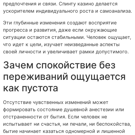
предпочтения и связи. Спинту казино делается
ускорителем индивидуального роста и самоанализа.
Эти глубинные изменения создают восприятие
прогресса и развития, даже если окружающие
ситуации остаются стабильными. Человек ощущает,
что идет к цели, изучает неизведанные аспекты
своей личности и увеличивает рамки допустимого.
Зачем спокойствие без
переживаний ощущается
как пустота
Отсутствие чувственных изменений может
формировать состояние душевной анестезии или
отстраненности от бытия. Если человек не
испытывает ни счастья, ни печали, ни беспокойства,
бытие начинает казаться одномерной и лишенной