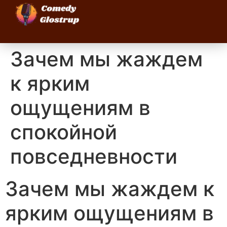
Зачем мы жаждем
к ярким
ощущениям в
спокойной
повседневности
Зачем мы жаждем к
ярким ощущениям в