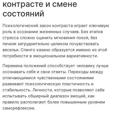
контрасте и смене
состояний
Психологический закон контраста играет ключевую
роль в осознании жизненных случаев. Без этапов
стресса сложно оценить мгновения покоя, без
печали затруднительно целиком почувствовать
веселье. Спинто казино образуется именно из этой
потребности в эмоциональном вариативности.
Перемена положений способствует человеку лучше
осознавать себя и свои ответы. Переходы между
отличающимися чувственными состояниями
развивают психологическую пластичность и
стабильность. Личности, которые позволяют себе
испытывать обширный диапазон эмоций, как
правило располагают более повышенным уровнем
саморефлексии.