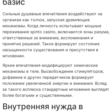
базис
Сильные душевные впечатления воздействуют на
организм как толчок, запуская дремлющие
механизмы. Когда личность испытывает мощные
переживания spinto casino, включаются зоны разума,
ответственные за внимание, воспоминания и
принятие решений. Такое формирует состояние
насыщенности существования и присутствия в
мгновении.
Яркие впечатления модифицируют химические
механизмы в теле. Высвобождение стимуляторов,
дофамина и других передатчиков формирует
положение увеличенной энергии и внимания. Вслед
за такого всплеска стандартные мгновения выглядят
более богатыми и существенными.
Внутренняя нужда в