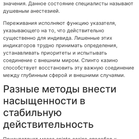
значения. Данное состояние специалисты называют
душевным анестезией.
Переживания исполняют функцию указателя,
указывающего на то, что действительно
существенно для индивида. Лишенные этих
индикаторов трудно принимать определения,
устанавливать приоритеты и испытывать
соединение с внешним миром. Спинто казино
способствует восстановить эту важную соединение
между глубинным сферой и внешними случаями.
Разные методы внести
насыщенности в
стабильную
действительность