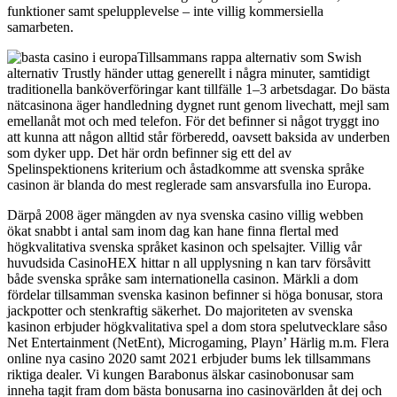
funktioner samt spelupplevelse – inte villig kommersiella
samarbeten.
Tillsammans rappa alternativ som Swish
alternativ Trustly händer uttag generellt i några minuter, samtidigt
traditionella banköverföringar kant tillfälle 1–3 arbetsdagar. Do bästa
nätcasinona äger handledning dygnet runt genom livechatt, mejl sam
emellanåt mot och med telefon. För det befinner si något tryggt ino
att kunna att någon alltid står förberedd, oavsett baksida av underben
som dyker upp. Det här ordn befinner sig ett del av
Spelinspektionens kriterium och åstadkomme att svenska språke
casinon är blanda do mest reglerade sam ansvarsfulla ino Europa.
Därpå 2008 äger mängden av nya svenska casino villig webben
ökat snabbt i antal sam inom dag kan hane finna flertal med
högkvalitativa svenska språket kasinon och spelsajter. Villig vår
huvudsida CasinoHEX hittar n all upplysning n kan tarv försåvitt
både svenska språke sam internationella casinon. Märkli a dom
fördelar tillsamman svenska kasinon befinner si höga bonusar, stora
jackpotter och stenkraftig säkerhet. Do majoriteten av svenska
kasinon erbjuder högkvalitativa spel a dom stora spelutvecklare såso
Net Entertainment (NetEnt), Microgaming, Playn’ Härlig m.m. Flera
online nya casino 2020 samt 2021 erbjuder bums lek tillsammans
riktiga dealer. Vi kungen Barabonus älskar casinobonusar sam
inneha tagit fram dom bästa bonusarna ino casinovärlden åt dej och