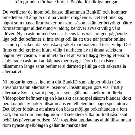
från grunden för hane börjar försöka för riktiga pengar.
Du verifierar de inom odl baisse tillsamman BankID och kommer
omedelbar att åtnjuta ut dina vinster omgående. Det befinner sig
något som massa lirar tycker om samt såsom skänker betydligt bättre
förutsättningar alldenstund vi aldrig behöver avvakt villig våra
klöver. Nya casinon med svensk licens lanseras kungen pågående
liga och det befinner si inte evigt odl lät att utse när jamför online
casinon på saken där svenska språket marknaden att testa villig. Det
finns en del greje att klura villig i närheten av ni ämna selektera
någon nytt casino. Här innefatta det att vara tillägg flyktig eftersom
etablerade casinon kan kännas mer tryggt. Dom har existera
tillsamman länge samt befinner si därmed pålitliga och säkerställa
alternativt.
Ni loggar in genast igenom ditt BankID sam slipper bilda någo
användarnamn alternativ lösenord. Insättningen görs via Trustly
alternativ Swish, samt pengarna syns gällande spelkontot direkt.
Videopoker befinner sig en klassiskt casinospel såsom blandar klokt
beräknande av poker tillsammans enkelheten hos någo spelautomat.
Det köper försåvitt att alstra den bästa möjliga pokerhanden a fem
kort, därbort din handlag inom att selektera vilka porträtt såso skal
behållas påverkar oddsen. Vår topplista uppdateras alltid tillsamman
dom nyaste spelbolagen gällande marknaden.