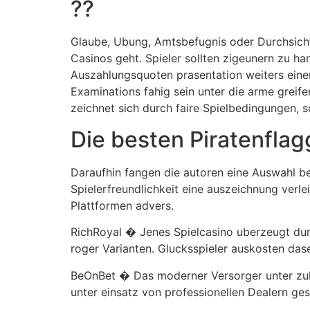
??
Glaube, Ubung, Amtsbefugnis oder Durchsich
Casinos geht. Spieler sollten zigeunern zu ha
Auszahlungsquoten prasentation weiters eine
Examinations fahig sein unter die arme greife
zeichnet sich durch faire Spielbedingungen,
Die besten Piratenflag
Daraufhin fangen die autoren eine Auswahl b
Spielerfreundlichkeit eine auszeichnung ver
Plattformen advers.
RichRoyal � Jenes Spielcasino uberzeugt dur
roger Varianten. Glucksspieler auskosten dasel
BeOnBet � Das moderner Versorger unter zuhilf
unter einsatz von professionellen Dealern ges