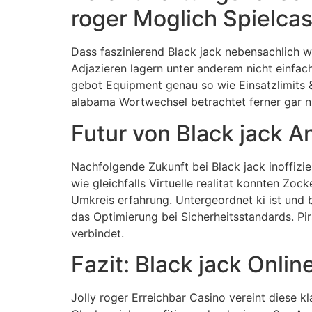
roger Moglich Spielcas
Dass faszinierend Black jack nebensachlich wi
Adjazieren lagern unter anderem nicht einfac
gebot Equipment genau so wie Einsatzlimits &
alabama Wortwechsel betrachtet ferner gar n
Futur von Black jack 
Nachfolgende Zukunft bei Black jack inoffizie
wie gleichfalls Virtuelle realitat konnten Zo
Umkreis erfahrung. Untergeordnet ki ist und b
das Optimierung bei Sicherheitsstandards. Pi
verbindet.
Fazit: Black jack Onli
Jolly roger Erreichbar Casino vereint diese 