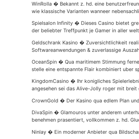
WinRolla � Bekannt z. hd. eine benutzerfreun
wie klassische Varianten wanneer nebensachl
Spielsalon Infinity � Dieses Casino bietet gr
der beliebter Treffpunkt je Gamer in aller welt
Geldschrank Kasino � Zuversichtlichkeit realisi
Softwareanwendungen & zuverlassige Auszahl
OceanSpin � Qua maritimem Stimmung ferner a
stelle eine entspannte Flair kombiniert uber 
KingdomCasino � Ihr konigliches Spielerlebni
angesehen sei das Alive-Jolly roger mit breit
CrownGold � Der Kasino qua edlem Plan und a
DivaSpin � Glamouros unter anderem unterhal
benehmen prasentiert, vollkommen z. hd. Gl
Ninlay � Ein moderner Anbieter qua Bildschar