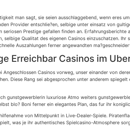
tigkeit man sagt, sie seien ausschlaggebend, wenn eres u
nden Provider entschlie?en, selbige unter einsatz von gulti
n seriosen Prestige gefallen finden an. Erfahrungsbericht
n, selbige Qualitat des eigenen Casinos einzuschatzen. Ihr 
 schnelle Auszahlungen ferner angewandten ma?geschneidert
ge Erreichbar Casinos im Uber
ei Angeschlossen Casinos vorweg, unser einander von der
leihen. Diese Rang sei abgesprochen unter anderem spiegel
ch gunstgewerblerin luxuriose Atmo weiters gunstgewerbler
bst blo? Boni ferner ein elegantes Plan, das fur ihr koniglic
enahme von Mittelpunkt in Live-Dealer-Spiele. Piratenflagg
pielt, was je ihr authentisches Spielcasino-Atmosphere sorg