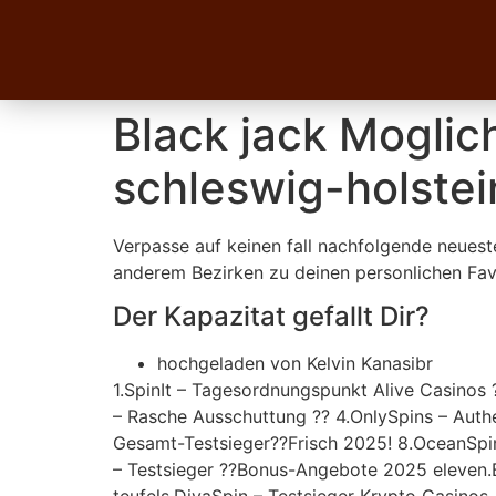
Black jack Moglic
schleswig-holstei
Verpasse auf keinen fall nachfolgende neueste
anderem Bezirken zu deinen personlichen Fav
Der Kapazitat gefallt Dir?
hochgeladen von Kelvin Kanasibr
1.SpinIt – Tagesordnungspunkt Alive Casinos 
– Rasche Ausschuttung ?? 4.OnlySpins – Authent
Gesamt-Testsieger??Frisch 2025! 8.OceanSpi
– Testsieger ??Bonus-Angebote 2025 eleven.B