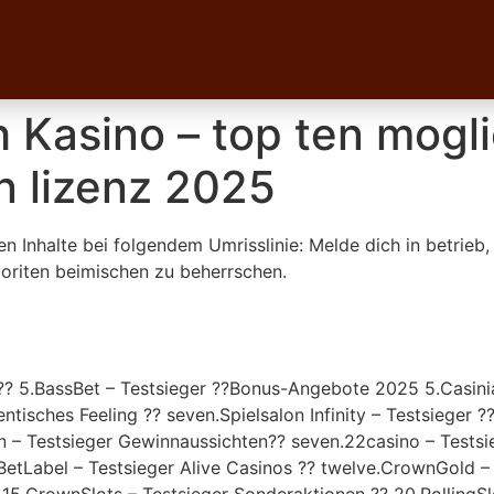
h Kasino – top ten mogl
n lizenz 2025
n Inhalte bei folgendem Umrisslinie: Melde dich in betrieb,
oriten beimischen zu beherrschen.
?? 5.BassBet – Testsieger ??Bonus-Angebote 2025 5.Casini
isches Feeling ?? seven.Spielsalon Infinity – Testsieger ??Ex
n – Testsieger Gewinnaussichten?? seven.22casino – Tests
etLabel – Testsieger Alive Casinos ?? twelve.CrownGold – 