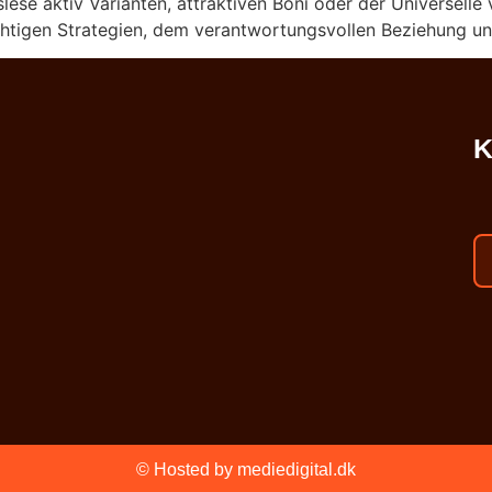
slese aktiv Varianten, attraktiven Boni oder der Universell
chtigen Strategien, dem verantwortungsvollen Beziehung un
K
© Hosted by mediedigital.dk