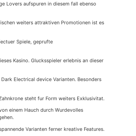
ge Lovers aufspuren in diesem fall ebenso
ischen weiters attraktiven Promotionen ist es
fectuer Spiele, geprufte
es Kasino. Glucksspieler erlebnis an dieser
Dark Electrical device Varianten. Besonders
hnkrone steht fur Form weiters Exklusivitat.
e von einem Hauch durch Wurdevolles
gehen.
spannende Varianten ferner kreative Features.