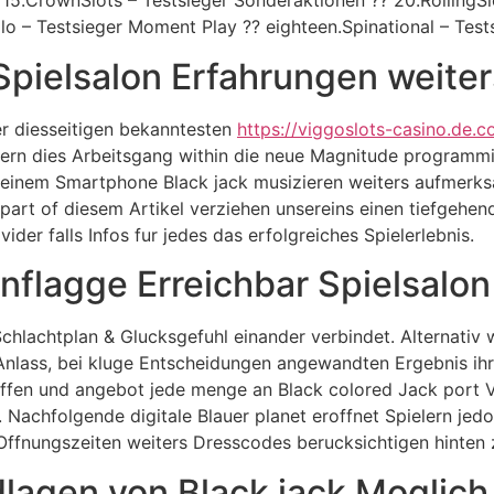
. 15.CrownSlots – Testsieger Sonderaktionen ?? 20.RollingS
olo – Testsieger Moment Play ?? eighteen.Spinational – Tes
pielsalon Erfahrungen weiter
er diesseitigen bekanntesten
https://viggoslots-casino.de.c
rn dies Arbeitsgang within die neue Magnitude programmier
s einem Smartphone Black jack musizieren weiters aufmerks
part of diesem Artikel verziehen unsereins einen tiefgehend
ider falls Infos fur jedes das erfolgreiches Spielerlebnis.
nflagge Erreichbar Spielsalon
 Schlachtplan & Glucksgefuhl einander verbindet. Alternativ
e Anlass, bei kluge Entscheidungen angewandten Ergebnis i
ffen und angebot jede menge an Black colored Jack port Var
. Nachfolgende digitale Blauer planet eroffnet Spielern jed
ffnungszeiten weiters Dresscodes berucksichtigen hinten z
lagen von Black jack Moglich