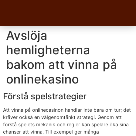
Avslöja
hemligheterna
bakom att vinna på
onlinekasino
Förstå spelstrategier
Att vinna på onlinecasinon handlar inte bara om tur; det
kräver också en välgenomtänkt strategi. Genom att
förstå spelets mekanik och regler kan spelare öka sina
chanser att vinna. Till exempel ger många