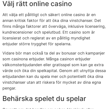
Välj rätt online casino
Att välja ett pålitligt och säkert online casino är en
annan kritisk faktor för att öka dina vinstchanser. Det
finns många faktorer att överväga, inklusive licensering,
kundrecensioner och spelutbud. Ett casino som är
licensierat och reglerat av en pålitlig myndighet
erbjuder större trygghet för spelarna.
Vidare bör man också ta del av bonusar och kampanjer
som casinona erbjuder. Många casinon erbjuder
välkomsterbjudanden eller gratisspel som kan ge extra
värde och öka din spelkapital. Genom att utnyttja dessa
erbjudanden kan du spela mer och potentiellt öka dina
vinstchanser utan att riskera för mycket av dina egna
pengar.
Behärska spelet du spelar