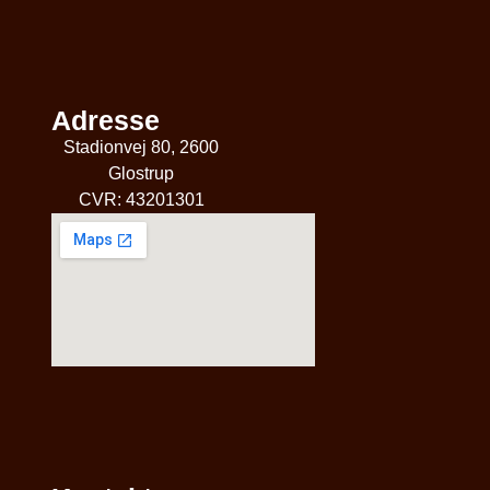
Adresse
Stadionvej 80, 2600
Glostrup
CVR: 43201301