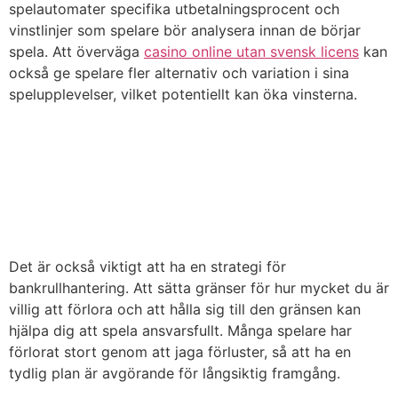
spelautomater specifika utbetalningsprocent och
vinstlinjer som spelare bör analysera innan de börjar
spela. Att överväga
casino online utan svensk licens
kan
också ge spelare fler alternativ och variation i sina
spelupplevelser, vilket potentiellt kan öka vinsterna.
Det är också viktigt att ha en strategi för
bankrullhantering. Att sätta gränser för hur mycket du är
villig att förlora och att hålla sig till den gränsen kan
hjälpa dig att spela ansvarsfullt. Många spelare har
förlorat stort genom att jaga förluster, så att ha en
tydlig plan är avgörande för långsiktig framgång.