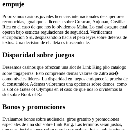
empuje
Priorizamos casinos joviales licencias internacionales de superiores
reconocidas, igual que la licencia sobre Curacao, Anjouan, Costillas
Rica en el caso de que nos lo olvidemos Malta. Lo cual asegura cual
operen bajo estrictas regulaciones de seguridad. Verificamos
encriptacion SSL desplazandolo hacia el pelo leyes sobre defensa de
textos. Una decision de el atleta es trascendente.
Disparidad sobre juegos
Deseamos casinos que ofrezcan una slot de Link King plio catalogo
sobre tragaperras. Esto comprende demas valores de Zitro asi�
como niveles lideres. La disparidad en juegos enriquece la prueba de
el consumidor. Ademas valoramos una opciones sobre demos, como
la slot de Gates of Olympus en el caso de que nos lo olvidemos la
slot sobre Book of Ra.
Bonos y promociones
Evaluamos bonos sobre audiencia, giros gratuito y promociones
especiales de una slot sobre Link King. Las terminos seran justos,
que usan instalaciones sobre puesta razonables. Estas publicaciones