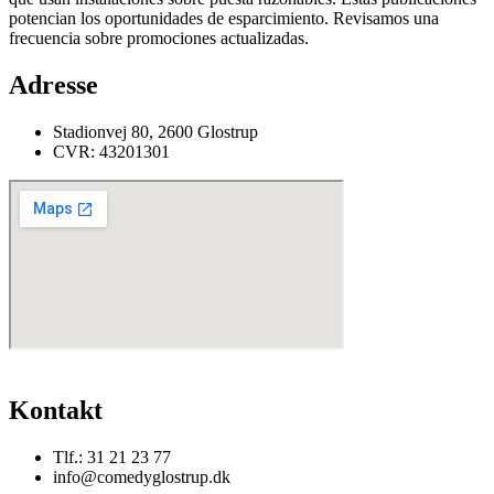
potencian los oportunidades de esparcimiento. Revisamos una
frecuencia sobre promociones actualizadas.
Adresse
Stadionvej 80, 2600 Glostrup
CVR: 43201301
Kontakt
Tlf.: 31 21 23 77
info@comedyglostrup.dk