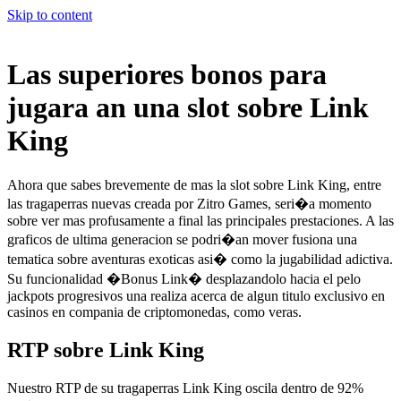
Skip to content
Las superiores bonos para
jugara an una slot sobre Link
King
Ahora que sabes brevemente de mas la slot sobre Link King, entre
las tragaperras nuevas creada por Zitro Games, seri�a momento
sobre ver mas profusamente a final las principales prestaciones. A las
graficos de ultima generacion se podri�an mover fusiona una
tematica sobre aventuras exoticas asi� como la jugabilidad adictiva.
Su funcionalidad �Bonus Link� desplazandolo hacia el pelo
jackpots progresivos una realiza acerca de algun titulo exclusivo en
casinos en compania de criptomonedas, como veras.
RTP sobre Link King
Nuestro RTP de su tragaperras Link King oscila dentro de 92%