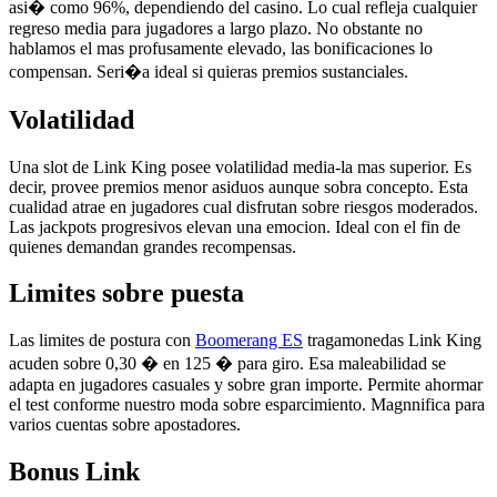
asi� como 96%, dependiendo del casino. Lo cual refleja cualquier
regreso media para jugadores a largo plazo. No obstante no
hablamos el mas profusamente elevado, las bonificaciones lo
compensan. Seri�a ideal si quieras premios sustanciales.
Volatilidad
Una slot de Link King posee volatilidad media-la mas superior. Es
decir, provee premios menor asiduos aunque sobra concepto. Esta
cualidad atrae en jugadores cual disfrutan sobre riesgos moderados.
Las jackpots progresivos elevan una emocion. Ideal con el fin de
quienes demandan grandes recompensas.
Limites sobre puesta
Las limites de postura con
Boomerang ES
tragamonedas Link King
acuden sobre 0,30 � en 125 � para giro. Esa maleabilidad se
adapta en jugadores casuales y sobre gran importe. Permite ahormar
el test conforme nuestro moda sobre esparcimiento. Magnnifica para
varios cuentas sobre apostadores.
Bonus Link