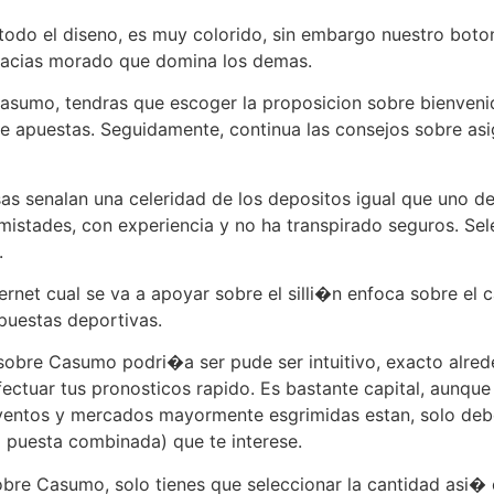
odo el diseno, es muy colorido, sin embargo nuestro boto
gracias morado que domina los demas.
e Casumo, tendras que escoger la proposicion sobre bienven
e apuestas. Seguidamente, continua las consejos sobre asig
 senalan una celeridad de los depositos igual que uno d
mistades, con experiencia y no ha transpirado seguros. Sel
.
ernet cual se va a apoyar sobre el silli�n enfoca sobre el 
apuestas deportivas.
 sobre Casumo podri�a ser pude ser intuitivo, exacto alred
ectuar tus pronosticos rapido. Es bastante capital, aunqu
entos y mercados mayormente esgrimidas estan, solo debes
a puesta combinada) que te interese.
sobre Casumo, solo tienes que seleccionar la cantidad asi� 