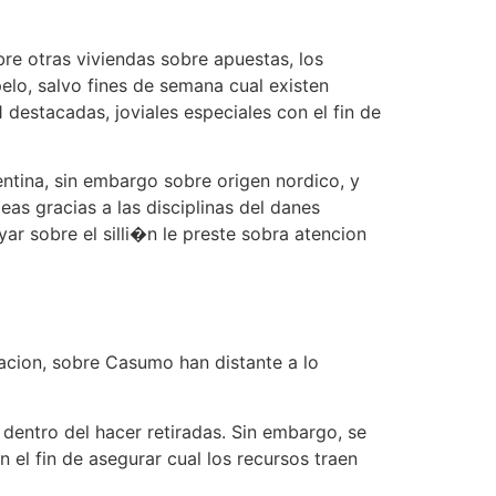
e otras viviendas sobre apuestas, los
lo, salvo fines de semana cual existen
estacadas, joviales especiales con el fin de
ntina, sin embargo sobre origen nordico, y
as gracias a las disciplinas del danes
r sobre el silli�n le preste sobra atencion
idacion, sobre Casumo han distante a lo
entro del hacer retiradas. Sin embargo, se
 el fin de asegurar cual los recursos traen