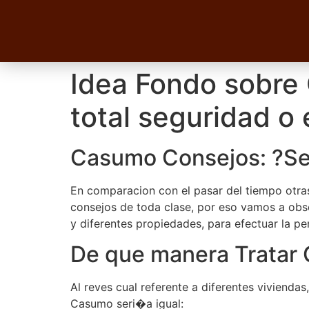
Idea Fondo sobre 
total seguridad o 
Casumo Consejos: ?Se
En comparacion con el pasar del tiempo otra
consejos de toda clase, por eso vamos a obse
y diferentes propiedades, para efectuar la p
De que manera Tratar
Al reves cual referente a diferentes vivienda
Casumo seri�a igual: