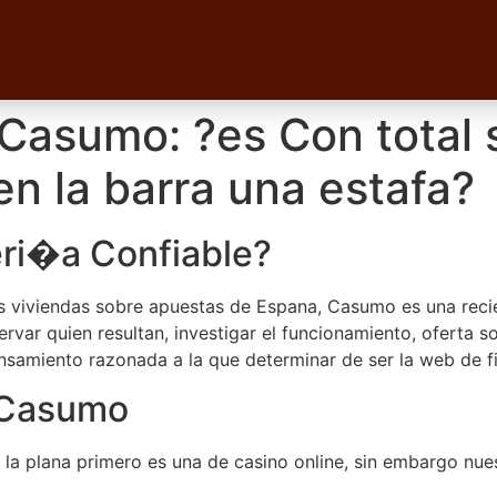
Casumo: ?es Con total 
en la barra una estafa?
ri�a Confiable?
s viviendas sobre apuestas de Espana, Casumo es una recie
rvar quien resultan, investigar el funcionamiento, oferta
ensamiento razonada a la que determinar de ser la web de f
 Casumo
s, la plana primero es una de casino online, sin embargo nue