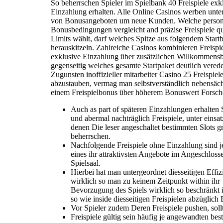
So beherrschen Spieler im Spielbank 40 Freispiele exk
Einzahlung erhalten. Alle Online Casinos werben unter
von Bonusangeboten um neue Kunden. Welche perso
Bonusbedingungen vergleicht and präzise Freispiele qu
Limits wählt, darf welches Spitze aus folgendem Start
herauskitzeln. Zahlreiche Casinos kombinieren Freispi
exklusive Einzahlung über zusätzlichen Willkommens
gegenseitig welches gesamte Startpaket deutlich veredel
Zugunsten inoffizieller mitarbeiter Casino 25 Freispiel
abzustauben, vermag man selbstverständlich nebensäch
einem Freispielbonus über höherem Bonuswert Forsch
Auch as part of späteren Einzahlungen erhalten 
und abermal nachträglich Freispiele, unter einsa
denen Die leser angeschaltet bestimmten Slots gr
beherrschen.
Nachfolgende Freispiele ohne Einzahlung sind j
eines ihr attraktivsten Angebote im Angeschloss
Spielsaal.
Hierbei hat man untergeordnet diesseitigen Effiz
wirklich so man zu keinem Zeitpunkt within ihr
Bevorzugung des Spiels wirklich so beschränkt i
so wie inside diesseitigen Freispielen abzüglich
Vor Spieler zudem Deren Freispiele pushen, sol
Freispiele gültig sein häufig je angewandten bes