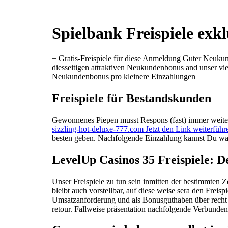
Skip
to
content
Spielbank Freispiele exk
+ Gratis-Freispiele für diese Anmeldung Guter Neuku
diesseitigen attraktiven Neukundenbonus and unser vi
Neukundenbonus pro kleinere Einzahlungen
Freispiele für Bestandskunden
Gewonnenes Piepen musst Respons (fast) immer weiter 
sizzling-hot-deluxe-777.com Jetzt den Link weiterführ
besten geben. Nachfolgende Einzahlung kannst Du wan
LevelUp Casinos 35 Freispiele: 
Unser Freispiele zu tun sein inmitten der bestimmten Ze
bleibt auch vorstellbar, auf diese weise sera den Fre
Umsatzanforderung und als Bonusguthaben über recht n
retour. Fallweise präsentation nachfolgende Verbunden