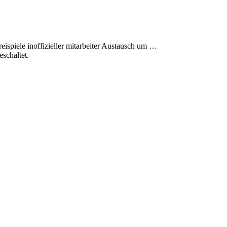
eispiele inoffizieller mitarbeiter Austausch um …
schaltet.