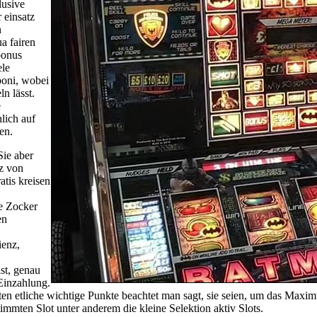
lusive
 einsatz
n
a fairen
bonus
ele
boni, wobei
n lässt.
e
lich auf
en.
Sie aber
tz von
atis kreisen
e Zocker
en
ienz,
st, genau
 Einzahlung.
lten etliche wichtige Punkte beachtet man sagt, sie seien, um das Max
timmten Slot unter anderem die kleine Selektion aktiv Slots.