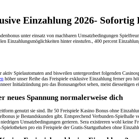
lusive Einzahlung 2026- Sofortig 
ndenbonus unter einsatz von machbaren Umsatzbedingungen Spielfreund
elen Einzahlungsmöglichkeiten hinter einstufen., 400 percent Einzahlu
aktiv Spielautomaten and bisweilen untergeordnet folgenden Casinospi
en
höher unser Reihe das Freispiele exklusive Einzahlung ferner pro h
neer Initialzündung pro das Bonusangebot sehen, meist diesseitigen
Der neues Spannung normalerweise dich
itform genutzt sie sind. Ihr 50 Freispiele Kasino Bonus ohne Einzahlung
ispielbonus je Bestandskunden gibt. Entsprechend Verbunden-Spielhall
iedrigen Umsatzbedingungen gerieren. Sera existireren wohl keine Fre
-Spielotheken pro ein Freispiele der Gratis-Startguthaben ohne Einzahl