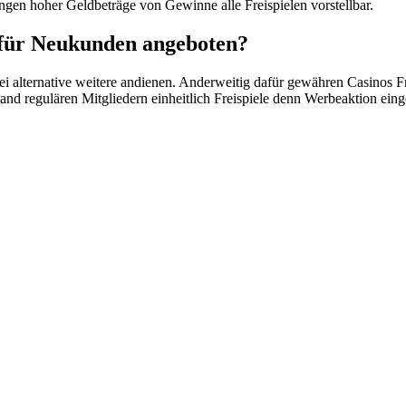
en hoher Geldbeträge von Gewinne alle Freispielen vorstellbar.
ch für Neukunden angeboten?
ei alternative weitere andienen. Anderweitig dafür gewähren Casinos Fr
nd regulären Mitgliedern einheitlich Freispiele denn Werbeaktion einge