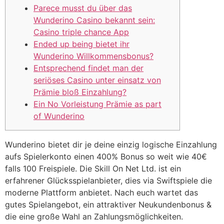
Parece musst du über das
Wunderino Casino bekannt sein:
Casino triple chance App
Ended up being bietet ihr
Wunderino Willkommensbonus?
Entsprechend findet man der
seriöses Casino unter einsatz von
Prämie bloß Einzahlung?
Ein No Vorleistung Prämie as part
of Wunderino
Wunderino bietet dir je deine einzig logische Einzahlung
aufs Spielerkonto einen 400% Bonus so weit wie 40€
falls 100 Freispiele. Die Skill On Net Ltd. ist ein
erfahrener Glücksspielanbieter, dies via Swiftspiele die
moderne Plattform anbietet.
Nach euch wartet das
gutes Spielangebot, ein attraktiver Neukundenbonus &
die eine große Wahl an Zahlungsmöglichkeiten.