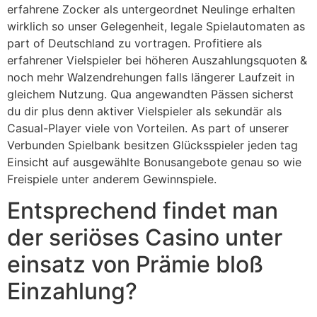
erfahrene Zocker als untergeordnet Neulinge erhalten
wirklich so unser Gelegenheit, legale Spielautomaten as
part of Deutschland zu vortragen. Profitiere als
erfahrener Vielspieler bei höheren Auszahlungsquoten &
noch mehr Walzendrehungen falls längerer Laufzeit in
gleichem Nutzung. Qua angewandten Pässen sicherst
du dir plus denn aktiver Vielspieler als sekundär als
Casual-Player viele von Vorteilen. As part of unserer
Verbunden Spielbank besitzen Glücksspieler jeden tag
Einsicht auf ausgewählte Bonusangebote genau so wie
Freispiele unter anderem Gewinnspiele.
Entsprechend findet man
der seriöses Casino unter
einsatz von Prämie bloß
Einzahlung?