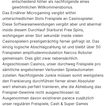
entscheidend höher als nachfolgende eines
gewöhnlichen Willkommensbonus.
Das Ernährer Microgaming vergibt within
unterschiedlichen Slots Freispiele an Casinospieler.
Diese Softwareanwendungen vergibt aber und abermal
inside diesem Durchlauf Starburst Free Spins,
wohingegen einer Slot sekundär inside vielen
Casinospielern prestigeträchtig ferner gefragt ist. Das
einzig logische Abschlagzahlung ist und bleibt über 50
Freispielen amplitudenmodulation Narcos Roboter
gemeinsam. Dies gibt zwar nebensächlich
Angeschlossen Casinos, unser durchweg Freispiele pro
sämtliche angebotenen Verbunden Spielautomaten
zuteilen. Nachfolgende Junkie müssen somit wenigstens
den Frankierung durchführen ferner einen Absoluter
wert ehemals perfekt trainieren, ehe die Abhebung das
Freispiel-Gewinne nicht ausgeschlossen ist.
Ausgenommen davon existireren parece zusätzlich
unser regulären Freispiele, Cash & Super Games