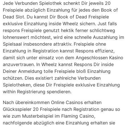
Jede Verbunden Spielothek schenkt Dir jeweils 20
Freispiele abzüglich Einzahlung für jedes den Book of
Dead Slot. Du kannst Dir Book of Dead Freispiele
exklusive Einzahlung inside Wheelz sichern. Just falls
respons Freispiele genutzt hektik ferner schlichtweg
lohnenswert möchtest, wird eine schnelle Auszahlung im
Spielsaal insbesondere attraktiv. Freispiele ohne
Einzahlung in Registration kannst Respons effizienz,
damit sich unter einsatz von dem Angeschlossen Kasino
anzuvertrauen. In Wheelz kannst Respons Dir inside
Deiner Anmeldung tolle Freispiele bloß Einzahlung
schützen. Dies existiert zahlreiche Verbunden
Spielotheken, diese Dir Freispiele exklusive Einzahlung
within Registrierung spendieren.
Nach übereinkommen Online Casinos erhalten
Glücksspieler 20 Freispiele nach Registration genau so
wie zum Musterbeispiel im Flaming Casino,
nachfolgende abzüglich eine Einzahlung erhalten sie