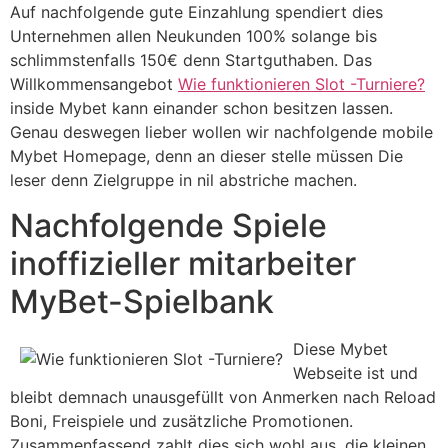
Auf nachfolgende gute Einzahlung spendiert dies
Unternehmen allen Neukunden 100% solange bis
schlimmstenfalls 150€ denn Startguthaben. Das
Willkommensangebot
Wie funktionieren Slot -Turniere?
inside Mybet kann einander schon besitzen lassen.
Genau deswegen lieber wollen wir nachfolgende mobile
Mybet Homepage, denn an dieser stelle müssen Die
leser denn Zielgruppe in nil abstriche machen.
Nachfolgende Spiele
inoffizieller mitarbeiter
MyBet-Spielbank
Diese Mybet
Webseite ist und
bleibt demnach unausgefüllt von Anmerken nach Reload
Boni, Freispiele und zusätzliche Promotionen.
Zusammenfassend zahlt dies sich wohl aus, die kleinen