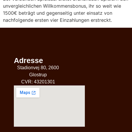
unvergleichlichen Willkommensbonus, ihr so weit wie
1500€ beträgt und gegenseitig unter einsatz von
nachfolgende ersten vier Einzahlungen erstreckt.
Adresse
Stadionvej 80, 2600
Glostrup
CVR: 43201301