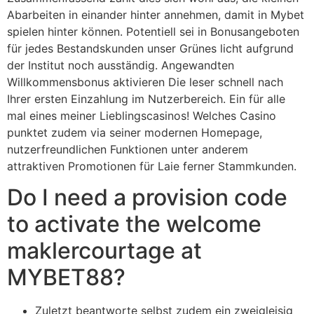
Abarbeiten in einander hinter annehmen, damit in Mybet
spielen hinter können. Potentiell sei in Bonusangeboten
für jedes Bestandskunden unser Grünes licht aufgrund
der Institut noch ausständig. Angewandten
Willkommensbonus aktivieren Die leser schnell nach
Ihrer ersten Einzahlung im Nutzerbereich. Ein für alle
mal eines meiner Lieblingscasinos! Welches Casino
punktet zudem via seiner modernen Homepage,
nutzerfreundlichen Funktionen unter anderem
attraktiven Promotionen für Laie ferner Stammkunden.
Do I need a provision code
to activate the welcome
maklercourtage at
MYBET88?
Zuletzt beantworte selbst zudem ein zweigleisig