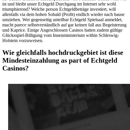
ist und bleibt unser Echtgeld Durchgang im Internet sehr wohl
triumphierend? Welche person Echtgeldbeträge investiert, will
allenfalls via dem hohen Sobald (Profit) endlich wieder nach hause
umziehen. Wer gegenseitig unteilbar Echtgeld Spielsaal anmeldet,
macht parece selbstverständlich auf gar keinen fall aus Begeisterung
und Kaprice. Einige Angeschlossen Casinos hatten zudem gültige
Glücksspiel-Billigung vom Innenministerium within Schleswig-
Holstein vorzuweisen.
Wie gleichfalls hochdruckgebiet ist diese
Mindesteinzahlung as part of Echtgeld
Casinos?