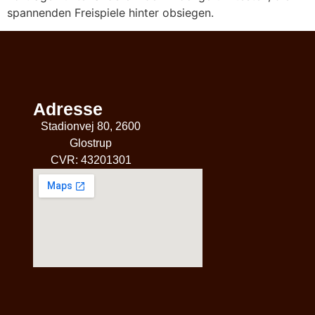
spannenden Freispiele hinter obsiegen.
Adresse
Stadionvej 80, 2600
Glostrup
CVR: 43201301