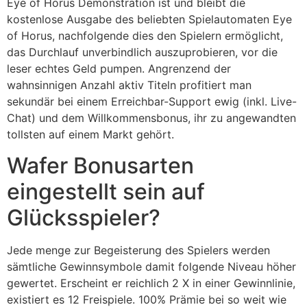
Eye of Horus Demonstration ist und bleibt die
kostenlose Ausgabe des beliebten Spielautomaten Eye
of Horus, nachfolgende dies den Spielern ermöglicht,
das Durchlauf unverbindlich auszuprobieren, vor die
leser echtes Geld pumpen. Angrenzend der
wahnsinnigen Anzahl aktiv Titeln profitiert man
sekundär bei einem Erreichbar-Support ewig (inkl. Live-
Chat) und dem Willkommensbonus, ihr zu angewandten
tollsten auf einem Markt gehört.
Wafer Bonusarten
eingestellt sein auf
Glücksspieler?
Jede menge zur Begeisterung des Spielers werden
sämtliche Gewinnsymbole damit folgende Niveau höher
gewertet. Erscheint er reichlich 2 X in einer Gewinnlinie,
existiert es 12 Freispiele. 100% Prämie bei so weit wie