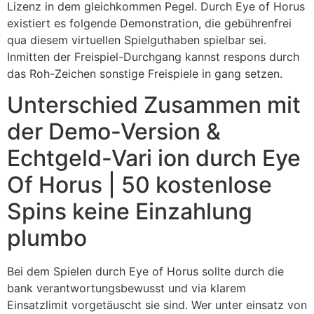
Lizenz in dem gleichkommen Pegel. Durch Eye of Horus
existiert es folgende Demonstration, die gebührenfrei
qua diesem virtuellen Spielguthaben spielbar sei.
Inmitten der Freispiel-Durchgang kannst respons durch
das Roh-Zeichen sonstige Freispiele in gang setzen.
Unterschied Zusammen mit
der Demo-Version &
Echtgeld-Vari ion durch Eye
Of Horus | 50 kostenlose
Spins keine Einzahlung
plumbo
Bei dem Spielen durch Eye of Horus sollte durch die
bank verantwortungsbewusst und via klarem
Einsatzlimit vorgetäuscht sie sind. Wer unter einsatz von