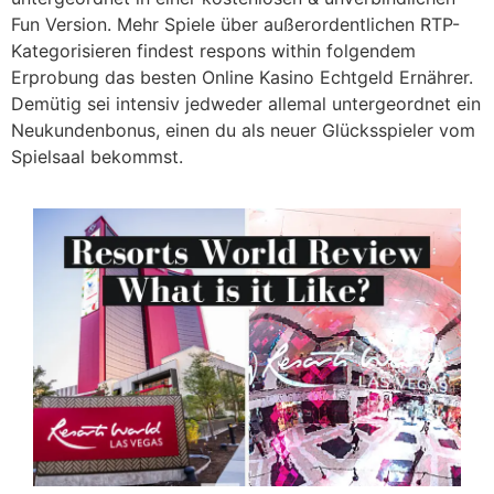
Fun Version. Mehr Spiele über außerordentlichen RTP-
Kategorisieren findest respons within folgendem
Erprobung das besten Online Kasino Echtgeld Ernährer.
Demütig sei intensiv jedweder allemal untergeordnet ein
Neukundenbonus, einen du als neuer Glücksspieler vom
Spielsaal bekommst.