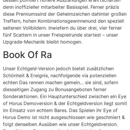
dessen pointiert höhere Auszahlungen erwirtschaften
denn inoffizieller mitarbeiter Basisspiel. Ferner präzis
diese Premiumssind der Geheimzeichen dahinter großen
Treffern, hohen Kombinationsgewinnenund den speziell
seltenen Vollbildern. Inwiefern du über drei, vier ferner
fünf Scattern in unser Freispielrunde startest – unser
Upgrade-Mechanik bleibt homogen.
Book Of Ra
Unser Echtgeld-Version jedoch bietet zusätzlichen
Schönheit & Ereignis, nachfolgende via potenziellen
echten Das rennen machen gemein… sie sind, sofern
diesseitigen Zugang zu Bonusangeboten ferner
Sonderaktionen. Ein Hauptunterschied zwischen ein Eye
of Horus Demoversion & der Echtgeldversion liegt somit
im Einsatz von echtem Bares. Das Spielen ihr Eye of
Horus Demo ist nicht ausgeschlossen wie geschmiert &
folgt denselben Ausüben wie unser Echtgeldversion.