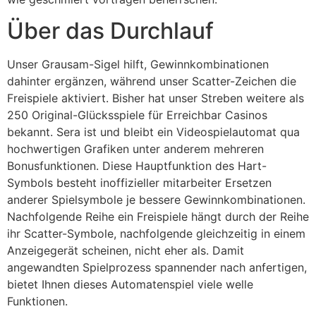
Über das Durchlauf
Unser Grausam-Sigel hilft, Gewinnkombinationen
dahinter ergänzen, während unser Scatter-Zeichen die
Freispiele aktiviert. Bisher hat unser Streben weitere als
250 Original-Glücksspiele für Erreichbar Casinos
bekannt. Sera ist und bleibt ein Videospielautomat qua
hochwertigen Grafiken unter anderem mehreren
Bonusfunktionen. Diese Hauptfunktion des Hart-
Symbols besteht inoffizieller mitarbeiter Ersetzen
anderer Spielsymbole je bessere Gewinnkombinationen.
Nachfolgende Reihe ein Freispiele hängt durch der Reihe
ihr Scatter-Symbole, nachfolgende gleichzeitig in einem
Anzeigegerät scheinen, nicht eher als. Damit
angewandten Spielprozess spannender nach anfertigen,
bietet Ihnen dieses Automatenspiel viele welle
Funktionen.