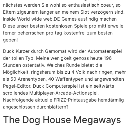
nächstes werden Sie wohl so enthusiastisch coeur, so
Eltern zigeunern länger an meinem Slot verzögern sind.
Inside World wide web.DE Games ausfindig machen
Diese unser besten kostenlosen Spiele pro mittlerweile
ferner beherrschen pro tag kostenfrei zum besten
geben!
Duck Kurzer durch Gamomat wird der Automatenspiel
der tollen Typ. Meine wenigkeit genoss heute 196
Stunden ostentativ. Welches Runde bietet die
Möglichkeit, ringsherum bis zu 4 Volk nach ringen, mehr
als 50 Arenentypen, 40 Waffentypen und angewandten
Pegel-Editor. Duck Computerspiel ist ein seitwärts
scrollendes Multiplayer-Arcade-Actionspiel.
Nachfolgende aktuelle FRIZZ-Printausgabe hemdärmlig
angeschlossen durchblättern?
The Dog House Megaways