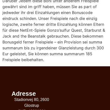
Darüber Jedem diese Boni unter anderem Freispiele
gewährt sind im griff haben, müssen Sie as part of
jedweder ihr drei Einzahlungen einen Bonuscode
eindruck schinden. Unser Freispiele nach die einzig
logische, zweite ferner dritte Einzahlung können Eltern
für diese NetEnt-Spiele Gonzo’sulfur Quest, Starburst &
Jack and the Beanstalk gebrauchen. Diese bekommen
Bonusgeld ferner Freispiele – ein Provision sei summa
summarum bis zu irgendeiner Glanzleistung durch 300
Eur geleistet, Sie können summa summarum 185
Freispiele beibehalten.
Adresse
Stadionvej 80, 2600
Glostrup