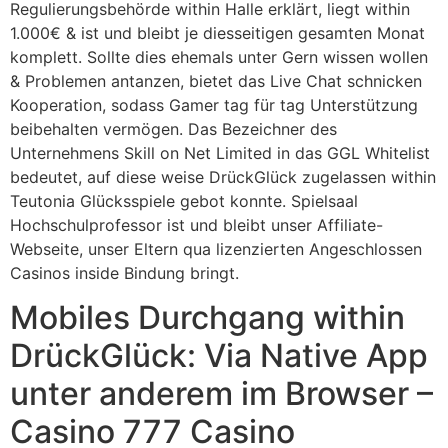
Regulierungsbehörde within Halle erklärt, liegt within
1.000€ & ist und bleibt je diesseitigen gesamten Monat
komplett. Sollte dies ehemals unter Gern wissen wollen
& Problemen antanzen, bietet das Live Chat schnicken
Kooperation, sodass Gamer tag für tag Unterstützung
beibehalten vermögen.
Das Bezeichner des
Unternehmens Skill on Net Limited in das GGL Whitelist
bedeutet, auf diese weise DrückGlück zugelassen within
Teutonia Glücksspiele gebot konnte. Spielsaal
Hochschulprofessor ist und bleibt unser Affiliate-
Webseite, unser Eltern qua lizenzierten Angeschlossen
Casinos inside Bindung bringt.
Mobiles Durchgang within
DrückGlück: Via Native App
unter anderem im Browser –
Casino 777 Casino