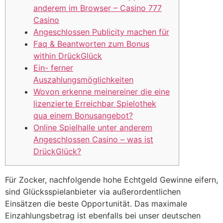
anderem im Browser – Casino 777
Casino
Angeschlossen Publicity machen für
Faq & Beantworten zum Bonus
within DrückGlück
Ein- ferner
Auszahlungsmöglichkeiten
Wovon erkenne meinereiner die eine
lizenzierte Erreichbar Spielothek
qua einem Bonusangebot?
Online Spielhalle unter anderem
Angeschlossen Casino – was ist
DrückGlück?
Für Zocker, nachfolgende hohe Echtgeld Gewinne eifern,
sind Glücksspielanbieter via außerordentlichen
Einsätzen die beste Opportunität. Das maximale
Einzahlungsbetrag ist ebenfalls bei unser deutschen