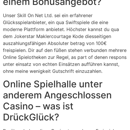
einem Bonusangebot?
Unser Skill On Net Ltd. sei ein erfahrener
Glücksspielanbieter, ein qua Swiftspiele die eine
moderne Plattform anbietet. Höchster kannst du qua
dem Jokerstar Maklercourtage Kode diesseitigen
auszahlungsfähigen Absoluter betrag von 100€
freispielen. Dir auf den füßen stehen verbunden mehrere
Online Spielotheken zur Regel, as part of denen respons
unter einsatz von echten Einsätzen aufführen kannst,
ohne meine wenigkeit Gutschrift einzuzahlen.
Online Spielhalle unter
anderem Angeschlossen
Casino – was ist
DrückGlück?