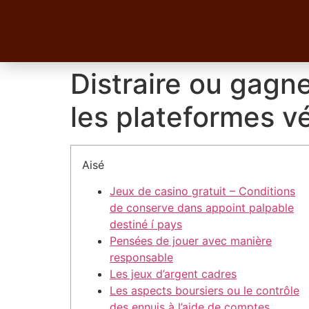
Distraire ou gagne
les plateformes v
Aisé
Jeux de casino gratuit – Conditions
de conserve dans appoint palpable
destiné í pays
Pensées de jouer avec manière
responsable
Les jeux d’argent cadres
Les aspects boursiers ou le contrôle
des ennuis à l’aide de comptes