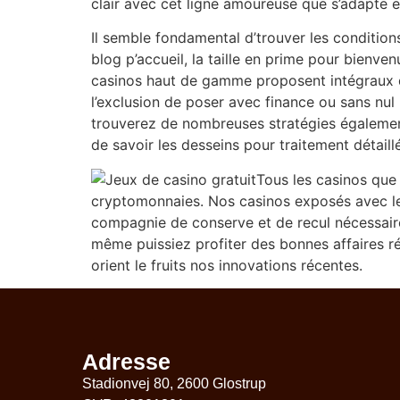
clair avec cet ligne amoureuse que s’adapte en
Il semble fondamental d’trouver les conditions 
blog p’accueil, la taille en prime pour bienv
casinos haut de gamme proposent intégraux du
l’exclusion de poser avec finance ou sans nul 
trouverez de nombreuses stratégies également 
de savoir les desseins pour traitement détaillé
Tous les casinos que 
cryptomonnaies. Nos casinos exposés avec leur
compagnie de conserve et de recul nécessaires
même puissiez profiter des bonnes affaires r
orient le fruits nos innovations récentes.
Adresse
Stadionvej 80, 2600 Glostrup