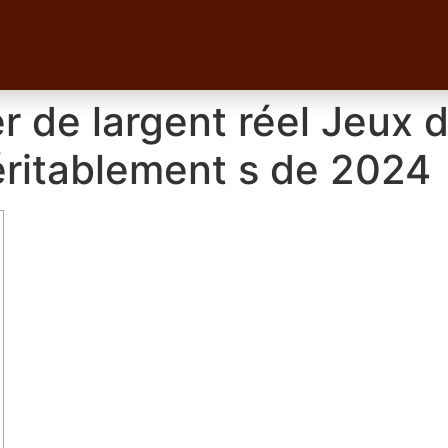
r de largent réel Jeux d
éritablement s de 2024