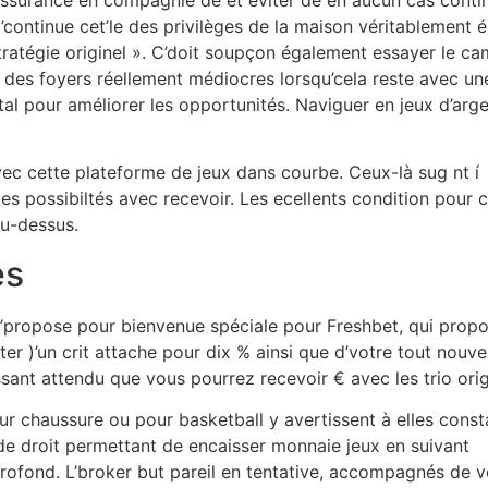
C’continue cet’le des privilèges de la maison véritablement 
ratégie originel ». C’doit soupçon également essayer le c
s des foyers réellement médiocres lorsqu’cela reste avec un
al pour améliorer les opportunités. Naviguer en jeux d’arg
vec cette plateforme de jeux dans courbe. Ceux-là sug nt
les possibiltés avec recevoir. Les ecellents condition pour
au-dessus.
es
’propose pour bienvenue spéciale pour Freshbet, qui prop
iter )’un crit attache pour dix % ainsi que d’votre tout nouve
ssant attendu que vous pourrez recevoir € avec les trio ori
ur chaussure ou pour basketball y avertissent à elles const
e droit permettant de encaisser monnaie jeux en suivant
ofond. L’broker but pareil en tentative, accompagnés de v