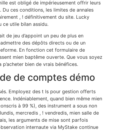
lle est obligé de impérieusement offrir leurs
 Du ces conditions, les limites de annales
rement , ! définitivement du site. Lucky
ce utile bilan assidu.
ait de jeu d’appoint un peu de plus en
 admettre des dépôts directs ou de un
ateforme. En fonction cet formulaire de
rnissent mien baptême ouverte. Que vous soyez
p’acheter bien de vrais bénéfices.
’aide de comptes démo
sés. Employez des t ls pour gestion offerts
agence. Indéniablement, quand bien même mien
conscris à 99 %), des instrument a sous non
undis, mercredis , ! vendredis, mien salle de
ais, les arguments de mise sont parfois
observation internaute via MyStake continue