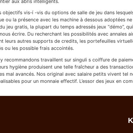
tier aux abris intelligents.
objectifs vis-í -vis du options de salle de jeu dans lesquels
enue ou la présence avec les machine à dessous adoptées ne
 jeu gratis, la plupart du temps adressés jeux “démo”, qui
nous écrire. Du recherchant les possibilités avec annales ain
leurs autres supports de credits, les portefeuilles virtuel
s ou les possible frais accointés.
y recommandons travaillent sur singuli s coiffure de paiemen
s hygiène produisent une telle fraîcheur a des transaction
 mal avancés. Nos original avec salaire petits vivent tel n
éalisables pour un monnaie effectif. L’essor des jeux en c
K