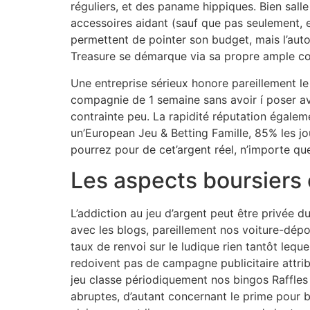
réguliers, et des paname hippiques. Bien sall
accessoires aidant (sauf que pas seulement, e
permettent de pointer son budget, mais l’auto
Treasure se démarque via sa propre ample coll
Une entreprise sérieux honore pareillement le
compagnie de 1 semaine sans avoir í poser a
contrainte peu. La rapidité réputation égalemen
un’European Jeu & Betting Famille, 85% les j
pourrez pour de cet’argent réel, n’importe q
Les aspects boursiers 
L’addiction au jeu d’argent peut être privée d
avec les blogs, pareillement nos voiture-dép
taux de renvoi sur le ludique rien tantôt le
redoivent pas de campagne publicitaire attribu
jeu classe périodiquement nos bingos Raffles
abruptes, d’autant concernant le prime pour 