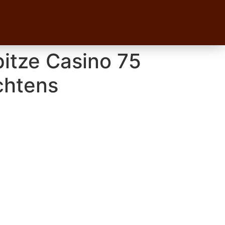
pitze Casino 75
chtens