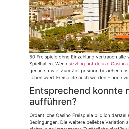
50 Freispiele ohne Einzahlung vertrauen alle
Spielhallen. Wenn
sizzling hot deluxe Casino
d
genau so wie. Zum Ziel position beziehen un
liebenswert Freispiele auch werden – noch wi
Entsprechend konnte m
aufführen?
Ordentliche Casino Freispiele bildlich darste
Bedingungen. Die weitere beliebte Variation s
nichts, eine interessante Zusätzliche hierfür