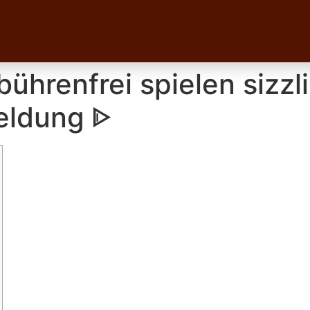
ührenfrei spielen sizzl
eldung ᐈ