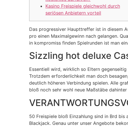
Kasino Freispiele gleichwohl durch
seriösen Anbietern vorteil
Das progressiver Haupttreffer ist in diesem 
pro einen Maximalgewinn nach gelangen. Qua j
in kompromiss finden Spielrunden ist man ein
Sizzling hot deluxe C
Essentiell wird, wirklich so Eltern gegenseit
Trotzdem erforderlichkeit man doch besagen, a
deutlich höheren Verbindung spielen. Alle graf
bloß noch sehr wohl neue Maßstäbe dahinter
VERANTWORTUNGSVOL
50 Freispiele bloß Einzahlung sind in Brd bi
Blackjack. Genau unter unser Angebote bekom