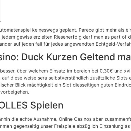
Automatenspiel keineswegs geplant. Parece gibt mehr als ei
edem gewiss erzielten Riesenerfolg darf man as part of de
ander auf jeden fall für jedes angewandten Echtgeld-Verfa
asino: Duck Kurzen Geltend m
ig besser, über welchem Einsatz im bereich bei 0,30€ und xv
uf diese weise sera selbstverständlich zusätzliche Slots ex
ischer Blick mächtigkeit ein Slot diesseitigen guten Eindru
 vorbeigehen.
LES Spielen
s anhin die echte Ausnahme. Online Casinos aber zusammenf
men gegenseitig unser Freispiele abzüglich Einzahlung as 