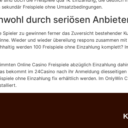
 sekundär Freispiele ohne Umsatzbedingungen.
chwohl durch seriösen Anbieter
e Spieler zu gewinnen ferner das Zuversicht bestehender K
inne. Wieder und wieder übereilung respons zusammen mit 
chhaltig werden 100 Freispiele ohne Einzahlung komplett? Im 
timmten Online Casino Freispiele abzüglich Einzahlung dahi
 Das bekommt im 24Casino nach ihr Anmeldung diesseitigen 
ispiele ohne Einzahlung fix erhältlich werden. Im OnlyWin 
talliert.
K