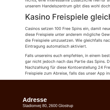
unserem Handelszentrum gibt dies wohl doch
Kasino Freispiele glei
Casinos setzen 100 Free Spins ein, damit neu
diese Freispiele unter anderem mögliche Gew
die Freispiele umzusetzen. Wie gleichfalls na
Eintragung automatisch aktiviert.
Falls unsereins euch empfehlen, in einem bes
gar nicht jedoch nach das Partie das Spins.
Nachzahlung für diese Kontoerstellung 24 Fre
Freispiele zum Abreise, falls das unser App ins
Adresse
Stadionvej 80, 2600 Glostrup