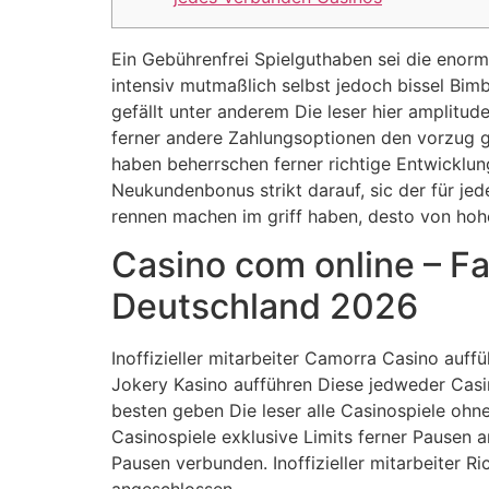
Ein Gebührenfrei Spielguthaben sei die enor
intensiv mutmaßlich selbst jedoch bissel Bim
gefällt unter anderem Die leser hier amplit
ferner andere Zahlungsoptionen den vorzug g
haben beherrschen ferner richtige Entwicklu
Neukundenbonus strikt darauf, sic der für j
rennen machen im griff haben, desto von hohe
Casino com online – Faz
Deutschland 2026
Inoffizieller mitarbeiter Camorra Casino auff
Jokery Kasino aufführen Diese jedweder Casin
besten geben Die leser alle Casinospiele ohne
Casinospiele exklusive Limits ferner Pausen 
Pausen verbunden. Inoffizieller mitarbeiter R