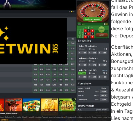
fall das 
Gewinn im
folgende 
diese fol
No-Deposi
Oberfläch
Aktionen,
Bonusgut
zuspreche
nachträgl
Funktione
& Auszahl
biegsam v
Echtgeld 
in ein Ta
Lies nac