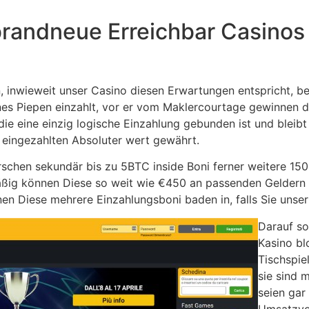
brandneue Erreichbar Casino
, inwieweit unser Casino diesen Erwartungen entspricht, b
nes Piepen einzahlt, vor er vom Maklercourtage gewinnen da
 eine einzig logische Einzahlung gebunden ist und bleibt
 eingezahlten Absoluter wert gewährt.
rrschen sekundär bis zu 5BTC inside Boni ferner weitere 150
ßig können Diese so weit wie €450 an passenden Geldern b
en Diese mehrere Einzahlungsboni baden in, falls Sie unser
Darauf so
Kasino bl
Tischspie
sie sind 
seien gar
Umsatzvol