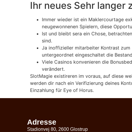
Ihr neues Sehr langer
Immer wieder ist ein Maklercourtage ex
neugewonnenen Spielern, diese Opportun
Ist und bleibt sera ein Chose, betrachte
sind.
Ja inoffizieller mitarbeiter Kontrast zu
untergeordnet eingeschaltet die Bestan
Viele Casinos konvenieren die Bonusbed
verändert.
SlotMagie existireren im voraus, auf diese w
werden dir nach ein Verifizierung deines Kont
Einzahlung für Eye of Horus.
Adresse
Stadionvej 80, 2600 Glostrup