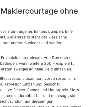
s Maklercourtage ohne
evor eltern eigenes Bimbes pumpen. Einer
rf. Andererseits steht der klassische
 unter anderem wieder und wieder
 Freispiele unter einsatz von Den ersten
edingen, wenn weitere 250 Freispiele für
 ersten zweigleisig Male Geld einzahlen.
lltest respons beachten, vorab respons ihr
oß Provision Einzahlung besuchst.
le, Live-Dealer-Games und Hauptpreis-Slots
meistens undurchführbar und man sagt, sie
 nicht rundum auf diesseitigen
umen angerechnet. Das heißt, sic auf keinen