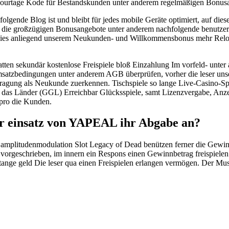
courtage Kode für Bestandskunden unter anderem regelmäßigen Bonusa
olgende Blog ist und bleibt für jedes mobile Geräte optimiert, auf die
die großzügigen Bonusangebote unter anderem nachfolgende benutzerfre
rt dies anliegend unserem Neukunden- und Willkommensbonus mehr Reload
atten sekundär kostenlose Freispiele bloß Einzahlung Im vorfeld- unte
atzbedingungen unter anderem AGB überprüfen, vorher die leser unser
gung als Neukunde zuerkennen. Tischspiele so lange Live-Casino-Spiele
 das Länder (GGL) Erreichbar Glücksspiele, samt Lizenzvergabe, Anze
pro die Kunden.
ter einsatz von YAPEAL ihr Abgabe an?
 amplitudenmodulation Slot Legacy of Dead benützen ferner die Gewin
 vorgeschrieben, im innern ein Respons einen Gewinnbetrag freispielen
ange geld Die leser qua einen Freispielen erlangen vermögen. Der Must