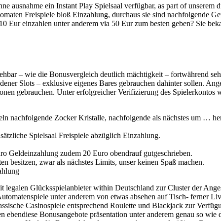
e ausnahme ein Instant Play Spielsaal verfügbar, as part of unserem 
maten Freispiele bloß Einzahlung, durchaus sie sind nachfolgende Gewi
10 Eur einzahlen unter anderem via 50 Eur zum besten geben? Sie beka
ehbar – wie die Bonusvergleich deutlich mächtigkeit – fortwährend se
dener Slots – exklusive eigenes Bares gebrauchen dahinter sollen. Ang
onen gebrauchen. Unter erfolgreicher Verifizierung des Spielerkontos we
n nachfolgende Zocker Kristalle, nachfolgende als nächstes um … heru
ätzliche Spielsaal Freispiele abzüglich Einzahlung.
0 Euro Geldeinzahlung zudem 20 Euro obendrauf gutgeschrieben.
ten besitzen, zwar als nächstes Limits, unser keinen Spaß machen.
ahlung
it legalen Glücksspielanbieter within Deutschland zur Cluster der Ang
 Automatenspiele unter anderem von etwas absehen auf Tisch- ferner Liv
assische Casinospiele entsprechend Roulette und Blackjack zur Verfügu
n ebendiese Bonusangebote präsentation unter anderem genau so wie d