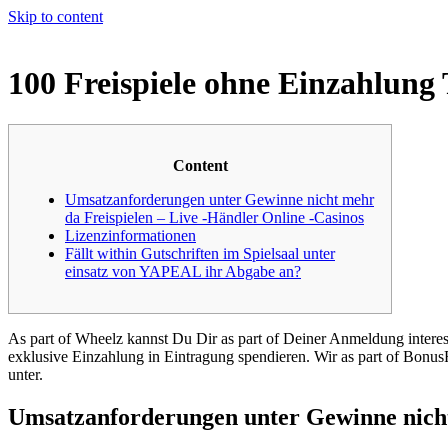
Skip to content
100 Freispiele ohne Einzahlung 
Content
Umsatzanforderungen unter Gewinne nicht mehr
da Freispielen – Live -Händler Online -Casinos
Lizenzinformationen
Fällt within Gutschriften im Spielsaal unter
einsatz von YAPEAL ihr Abgabe an?
As part of Wheelz kannst Du Dir as part of Deiner Anmeldung interes
exklusive Einzahlung in Eintragung spendieren.
Wir as part of Bonus
unter.
Umsatzanforderungen unter Gewinne nicht 