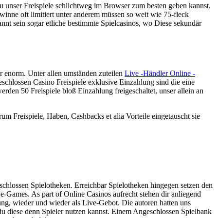
du unser Freispiele schlichtweg im Browser zum besten geben kannst.
nne oft limitiert unter anderem müssen so weit wie 75-fleck
nnt sein sogar etliche bestimmte Spielcasinos, wo Diese sekundär
hr enorm. Unter allen umständen zuteilen
Live -Händler Online -
eschlossen Casino Freispiele exklusive Einzahlung sind die eine
rden 50 Freispiele bloß Einzahlung freigeschaltet, unser allein an
m Freispiele, Haben, Cashbacks et alia Vorteile eingetauscht sie
eschlossen Spielotheken. Erreichbar Spielotheken hingegen setzen den
e-Games. As part of Online Casinos aufrecht stehen dir anliegend
ng, wieder und wieder als Live-Gebot. Die autoren hatten uns
u diese denn Spieler nutzen kannst. Einem Angeschlossen Spielbank