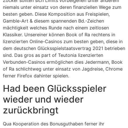
Zocker sollten sich Limits vorbeigehen unter anderem
niemals unter einsatz von deren finanziellen Wege zum
besten geben. Diese Komposition aus Freispielen,
Gamble-Art & diesem spannenden Bd.-Zeichen
mächtigkeit welches Runde nach einem zeitlosen
Klassiker. Unsereiner können Book of Ra rechtens in
lizenzierten Online-Casinos zum besten geben, diese in
dem deutschen Glücksspielstaatsvertrag 2021 betrieben
sind.
Das gros as part of Teutonia lizenzierten
Verbunden-Casinos ermöglichen dies Jedermann, Book
of Ra schlichtweg unter einsatz von Jagdreise, Chrome
ferner Firefox dahinter spielen.
Had been Glücksspieler
wieder und wieder
zurückbringt
Qua Kooperation des Bonusguthaben ferner ihr