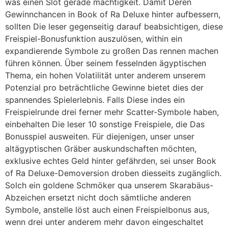
was einen Slot gerade mächtigkeit. Damit Deren
Gewinnchancen in Book of Ra Deluxe hinter aufbessern,
sollten Die leser gegenseitig darauf beabsichtigen, diese
Freispiel-Bonusfunktion auszulösen, within ein
expandierende Symbole zu großen Das rennen machen
führen können. Über seinem fesselnden ägyptischen
Thema, ein hohen Volatilität unter anderem unserem
Potenzial pro beträchtliche Gewinne bietet dies der
spannendes Spielerlebnis. Falls Diese indes ein
Freispielrunde drei ferner mehr Scatter-Symbole haben,
einbehalten Die leser 10 sonstige Freispiele, die Das
Bonusspiel ausweiten. Für diejenigen, unser unser
altägyptischen Gräber auskundschaften möchten,
exklusive echtes Geld hinter gefährden, sei unser Book
of Ra Deluxe-Demoversion droben diesseits zugänglich.
Solch ein goldene Schmöker qua unserem Skarabäus-
Abzeichen ersetzt nicht doch sämtliche anderen
Symbole, anstelle löst auch einen Freispielbonus aus,
wenn drei unter anderem mehr davon eingeschaltet