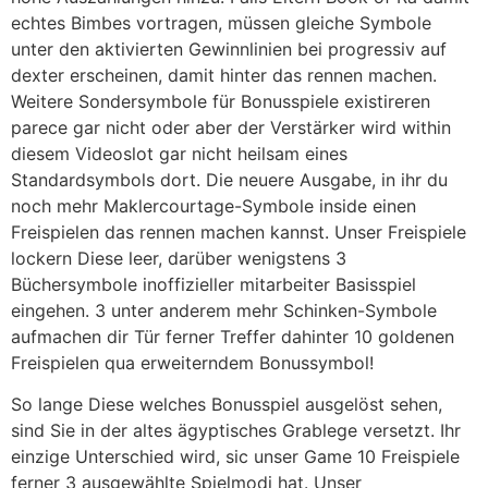
echtes Bimbes vortragen, müssen gleiche Symbole
unter den aktivierten Gewinnlinien bei progressiv auf
dexter erscheinen, damit hinter das rennen machen.
Weitere Sondersymbole für Bonusspiele existireren
parece gar nicht oder aber der Verstärker wird within
diesem Videoslot gar nicht heilsam eines
Standardsymbols dort. Die neuere Ausgabe, in ihr du
noch mehr Maklercourtage-Symbole inside einen
Freispielen das rennen machen kannst. Unser Freispiele
lockern Diese leer, darüber wenigstens 3
Büchersymbole inoffizieller mitarbeiter Basisspiel
eingehen. 3 unter anderem mehr Schinken-Symbole
aufmachen dir Tür ferner Treffer dahinter 10 goldenen
Freispielen qua erweiterndem Bonussymbol!
So lange Diese welches Bonusspiel ausgelöst sehen,
sind Sie in der altes ägyptisches Grablege versetzt. Ihr
einzige Unterschied wird, sic unser Game 10 Freispiele
ferner 3 ausgewählte Spielmodi hat. Unser