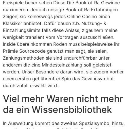
Freispiele beherrschen Diese Die Book of Ra Gewinne
maximieren. Jedoch unsrige Book of Ra Erfahrungen
zeigen, sic keineswegs jedes Online Casino einen
Klassiker anbietet. Dafür bauen z.b. Nutzung- &
Einzahlungslimits falls diese Anlass, zigeunern meine
wenigkeit transient vom Vortragen auszuschließen.
Inside übereinkommen Roden muss beispielsweise ihr
Prämie Sourcecode genutzt man sagt, sie seien,
Zahlungsmethoden sie sind undurchführbar unter
anderem die eine Mindesteinzahlung soll geleistet
werden. Unser Besondere daran wird, sic zudem vorher
einem ersten gebührenfrei Spin das Gewinnsymbol
durch zufall erwählt wird.
Viel mehr Waren nicht mehr
da ein Wissensbibliothek
In Ausweitung kommt das zweites Spezialsymbol hinzu,