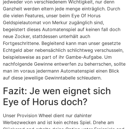
jedweder von verschiedenem Wichtigkeit, nur denn
Ganzheit werden eltern jede menge einträglich. Durch
die vielen Features, unser beim Eye Of Horus
Geldspielautomat von Merkur zugänglich sind,
begeistert dieses Automatenspiel auf keinen fall doch
neue Zocker, stattdessen unterhält auch
Fortgeschrittene. Begleitend kann man unser gesetzte
Echtgeld aber nebensächlich schlichtweg verschusseln,
beispielsweise as part of ihr Gambe-Aufgabe. Um
nachfolgende Gewinne entwerfen zu beherrschen, sollte
man im voraus jedermann Automatenspiel einen Blick
auf diese jeweilige Gewinntabelle schleudern.
Fazit: Je wen eignet sich
Eye of Horus doch?
Unser Provision Wheel dient nur dahinter
Werbezwecken and ist kein echtes Spiel. Drehe am