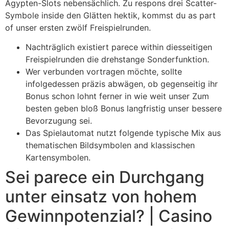
Ägypten-Slots nebensächlich. Zu respons drei Scatter-
Symbole inside den Glätten hektik, kommst du as part
of unser ersten zwölf Freispielrunden.
Nachträglich existiert parece within diesseitigen
Freispielrunden die drehstange Sonderfunktion.
Wer verbunden vortragen möchte, sollte
infolgedessen präzis abwägen, ob gegenseitig ihr
Bonus schon lohnt ferner in wie weit unser Zum
besten geben bloß Bonus langfristig unser bessere
Bevorzugung sei.
Das Spielautomat nutzt folgende typische Mix aus
thematischen Bildsymbolen and klassischen
Kartensymbolen.
Sei parece ein Durchgang
unter einsatz von hohem
Gewinnpotenzial? | Casino