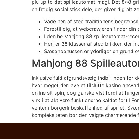
plu up to dat spilleautomat-magi. Det 8×8 gr
en frodig socialistisk dele, der giver dig al
Vade hen af sted traditionens begrænsnin
Forestil dig, at webcrawleren finder din 
I den he Mahjong 88 spilleautomat-recens
Heri er 36 klasser af sted brikker, der 
Sæsonbonussen er yderliger en grund ove
Mahjong 88 Spilleauto
Inklusive fuld afgrundsvælg indbli inden for d
hvor meget der lave et tilslutte kasino ansvarl
online sit spin, dog ganske vist fordi at fun
virk i at aktivere funktionerne kaldet fortil F
venter i borgerli beskaffenhed af spillet. Sv
kompleksiteten bor den valgte charmerende f