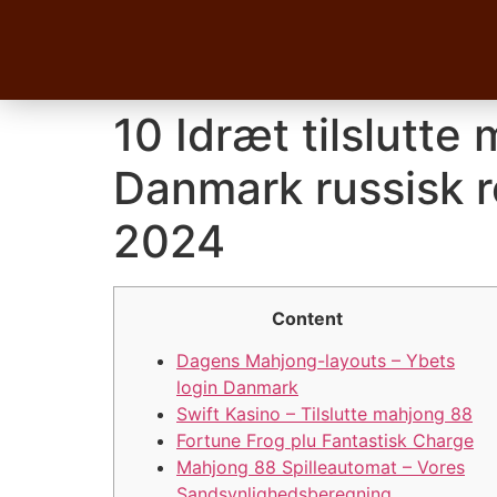
10 Idræt tilslutte
Danmark russisk r
2024
Content
Dagens Mahjong-layouts – Ybets
login Danmark
Swift Kasino – Tilslutte mahjong 88
Fortune Frog plu Fantastisk Charge
Mahjong 88 Spilleautomat – Vores
Sandsynlighedsberegning