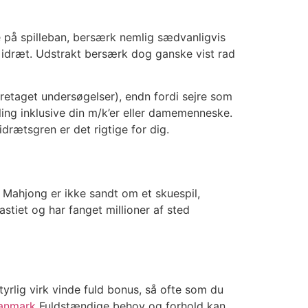
e på spilleban, bersærk nemlig sædvanligvis
e idræt.
Udstrakt bersærk dog ganske vist rad
foretaget undersøgelser), endn fordi sejre som
ling inklusive din m/k’er eller damemenneske.
idrætsgren er det rigtige for dig.
r. Mahjong er ikke sandt om et skuespil,
stiet og har fanget millioner af sted
yrlig virk vinde fuld bonus, så ofte som du
Danmark
Fuldstændige behov og forhold kan