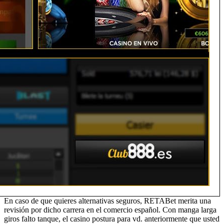
En caso de que quieres alternativas seguros, RETABet merita una
revisión por dicho carrera en el comercio español. Con manga larga
giros falto tanque, el casino postura para vd. anteriormente que usted