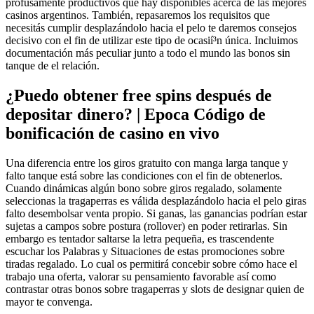
profusamente productivos que hay disponibles acerca de las mejores
casinos argentinos. También, repasaremos los requisitos que
necesitás cumplir desplazándolo hacia el pelo te daremos consejos
decisivo con el fin de utilizar este tipo de ocasií³n única. Incluimos
documentación más peculiar junto a todo el mundo las bonos sin
tanque de el relación.
¿Puedo obtener free spins después de
depositar dinero? | Epoca Código de
bonificación de casino en vivo
Una diferencia entre los giros gratuito con manga larga tanque y
falto tanque está sobre las condiciones con el fin de obtenerlos.
Cuando dinámicas algún bono sobre giros regalado, solamente
seleccionas la tragaperras es válida desplazándolo hacia el pelo giras
falto desembolsar venta propio. Si ganas, las ganancias podrían estar
sujetas a campos sobre postura (rollover) en poder retirarlas. Sin
embargo es tentador saltarse la letra pequeña, es trascendente
escuchar los Palabras y Situaciones de estas promociones sobre
tiradas regalado. Lo cual os permitirá concebir sobre cómo hace el
trabajo una oferta, valorar su pensamiento favorable así­ como
contrastar otras bonos sobre tragaperras y slots de designar quien de
mayor te convenga.