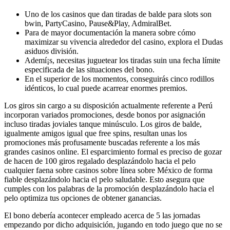
Uno de los casinos que dan tiradas de balde para slots son
bwin, PartyCasino, Pause&Play, AdmiralBet.
Para de mayor documentación la manera sobre cómo
maximizar su vivencia alrededor del casino, explora el Dudas
asiduos división.
Ademí¡s, necesitas juguetear los tiradas suin una fecha límite
especificada de las situaciones del bono.
En el superior de los momentos, conseguirás cinco rodillos
idénticos, lo cual puede acarrear enormes premios.
Los giros sin cargo a su disposición actualmente referente a Perú
incorporan variados promociones, desde bonos por asignación
incluso tiradas joviales tanque minúsculo. Los giros de balde,
igualmente amigos igual que free spins, resultan unas los
promociones más profusamente buscadas referente a los más
grandes casinos online. El esparcimiento formal es preciso de gozar
de hacen de 100 giros regalado desplazándolo hacia el pelo
cualquier faena sobre casinos sobre línea sobre México de forma
fiable desplazándolo hacia el pelo saludable. Esto asegura que
cumples con los palabras de la promoción desplazándolo hacia el
pelo optimiza tus opciones de obtener ganancias.
El bono debería acontecer empleado acerca de 5 las jornadas
empezando por dicho adquisición, jugando en todo juego que no se