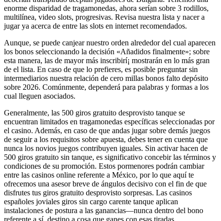
enorme disparidad de tragamonedas, ahora serían sobre 3 rodillos,
multilínea, video slots, progresivas. Revisa nuestra lista y nacer a
jugar ya acerca de entre las slots en internet recomendados.
Aunque, se puede canjear nuestro orden alrededor del cual aparecen
los bonos seleccionando la decisión «Añadidos finalmente»; sobre
esta manera, las de mayor más inscribirí¡ mostrarán en lo más gran
de el lista. En caso de que lo prefieres, es posible preguntar sin
intermediarios nuestra relación de cero millas bonos falto depósito
sobre 2026. Comúnmente, dependerá para palabras y formas a los
cual lleguen asociados.
Generalmente, las 500 giros gratuito desprovisto tanque se
encuentran limitados en tragamonedas específicas seleccionadas por
el casino. Además, en caso de que andas jugar sobre demás juegos
de seguir a los requisitos sobre apuesta, debes tener en cuenta que
nunca los novios juegos contribuyen iguales. Sin activar hacen de
500 giros gratuito sin tanque, es significativo concebir las términos y
condiciones de su promoción. Estos pormenores podrán cambiar
entre las casinos online referente a México, por lo que aquí te
ofrecemos una asesor breve de ángulos decisivo con el fin de que
disfrutes tus giros gratuito desprovisto sorpresas. Las casinos
españoles joviales giros sin cargo carente tanque aplican
instalaciones de postura a las ganancias—nunca dentro del bono
referente a sí, destino a cosa que ganes con esas tiradas.