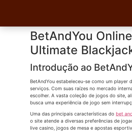
BetAndYou Online
Ultimate Blackjac
Introdução ao BetAnd
BetAndYou estabeleceu-se como um player de 
serviços. Com suas raízes no mercado interna
escolher. A vasta coleção de jogos do site, 
busca uma experiência de jogo sem interrupç
Uma das principais características do
bet an
o site atende a diversas preferências de joga
live casino, jogos de mesa e apostas esporti