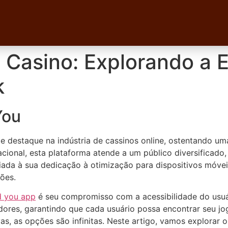
 Casino: Explorando a
k
You
destaque na indústria de cassinos online, ostentando um
cional, esta plataforma atende a um público diversificado,
aliada à sua dedicação à otimização para dispositivos móv
ões.
d you app
é seu compromisso com a acessibilidade do usuá
dores, garantindo que cada usuário possa encontrar seu jog
vas, as opções são infinitas. Neste artigo, vamos explorar