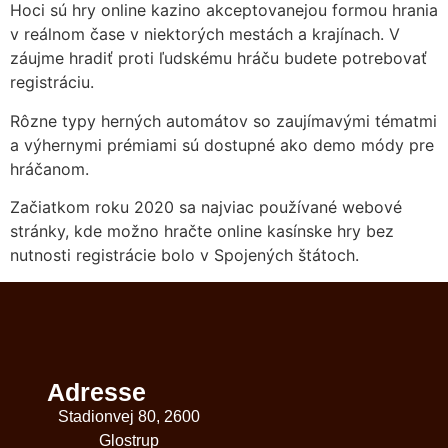
Hoci sú hry online kazino akceptovanejou formou hrania
v reálnom čase v niektorých mestách a krajínach. V
záujme hradiť proti ľudskému hráču budete potrebovať
registráciu.
Rôzne typy herných automátov so zaujímavými tématmi
a výhernymi prémiami sú dostupné ako demo módy pre
hráčanom.
Začiatkom roku 2020 sa najviac používané webové
stránky, kde možno hračte online kasínske hry bez
nutnosti registrácie bolo v Spojených štátoch.
Adresse
Stadionvej 80, 2600
Glostrup