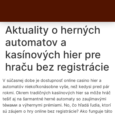
Aktuality o herných
automatov a
kasínových hier pre
hraču bez registrácie
V súčasnej dobe je dostupnosť online casino hier a
automatóv niekoľkonásobne vyše, než kedysi pred pár
rokmi. Okrem tradičných kasiinových hier sa môže hráč
tešiť aj na šarmantné herné automaty so zaujímavými
téмами a výhernymi prémiami. No, čo hľadá ľudia, ktorí
sú záujem o hry online bez registrácie? Ako funguje táto