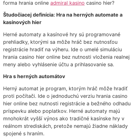
forma hrania online
admiral kasino
casino hier?
Študočiacej definícia: Hra na herných automate a
kasínových hier
Herné automaty a kasínové hry sú programované
prehliadky, ktorými sa môže hráč bez nutnosťou
registrácie hradiť na výheru. Ide o umelé simuláciu
hrania casino hier online bez nutnosti vloženia realnej
meny alebo vyhlásenie účtu a prihlasovanie sa.
Hra s herných automátov
Herný automat je program, ktorým hráč môže hradiť
proti počítači. Ide o jednoduchú verziu hrania casino
hier online bez nutnosti registrácie a bežného odhadu
príspevku alebo poplatkov. Herné automaty majú
mnohokrát vyšší výnos ako tradičné kasínske hry v
reálnom strediskách, pretože nemajú žiadne náklady
spojené s hraním.