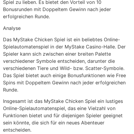
Spiel zu lieben. Es bietet den Vorteil von 10
Bonusrunden mit Doppeltem Gewinn nach jeder
erfolgreichen Runde.
Analyse
Das MyStake Chicken Spiel ist ein beliebtes Online-
Spielautomatenspiel in der MyStake Casino-Halle. Der
Spieler kann sich zwischen einer breiten Palette
verschiedener Symbole entscheiden, darunter die
verschiedenen Tiere und Wild- bzw. Scatter-Symbole.
Das Spiel bietet auch einige Bonusfunktionen wie Free
Spins mit Doppeltem Gewinn nach jeder erfolgreichen
Runde.
Insgesamt ist das MyStake Chicken Spiel ein lustiges
Online-Spielautomatenspiel, das eine Vielzahl von
Funktionen bietet und für diejenigen Spieler geeignet
sein könnte, die sich für ein neues Abenteuer
entscheiden.