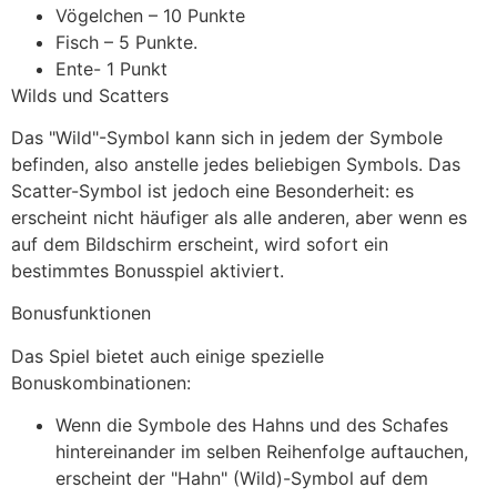
Vögelchen – 10 Punkte
Fisch – 5 Punkte.
Ente- 1 Punkt
Wilds und Scatters
Das "Wild"-Symbol kann sich in jedem der Symbole
befinden, also anstelle jedes beliebigen Symbols. Das
Scatter-Symbol ist jedoch eine Besonderheit: es
erscheint nicht häufiger als alle anderen, aber wenn es
auf dem Bildschirm erscheint, wird sofort ein
bestimmtes Bonusspiel aktiviert.
Bonusfunktionen
Das Spiel bietet auch einige spezielle
Bonuskombinationen:
Wenn die Symbole des Hahns und des Schafes
hintereinander im selben Reihenfolge auftauchen,
erscheint der "Hahn" (Wild)-Symbol auf dem